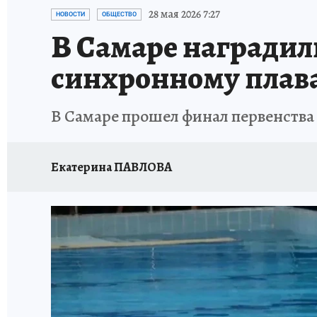
НАДЕЖНЫЕ РАБОТОДАТЕЛИ
КП-АВИА
28 мая 2026 7:27
НОВОСТИ
ОБЩЕСТВО
В Самаре наградил
НОВЫЙ ГОД В САМАРЕ
КП В МАХ
#ПОМ
синхронному пла
КУЙБЫШЕВ - ФРОНТУ
ИТОГИ ГОДА-2024
В Самаре прошел финал первенства
ЗАПОВЕДНАЯ РОССИЯ
СЧАСТЬЕ В СЕМЬЕ
Екатерина ПАВЛОВА