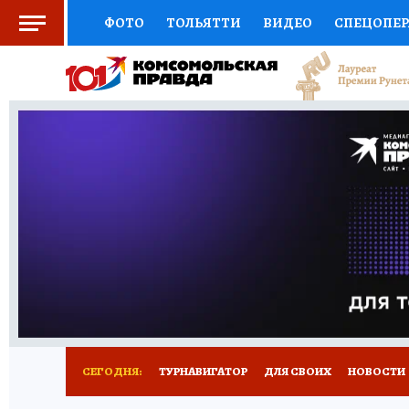
ФОТО
ТОЛЬЯТТИ
ВИДЕО
СПЕЦОПЕ
СОЦПОДДЕРЖКА
НАУКА
СПОРТ
АФ
ВЫБОР ЭКСПЕРТОВ
ДОКТОР
ФИНАНС
КНИЖНАЯ ПОЛКА
ПРОГНОЗЫ НА СПОРТ
ПРЕСС-ЦЕНТР
НЕДВИЖИМОСТЬ
ТЕЛЕ
КОЛЛЕКЦИИ КП
РЕКЛАМА
ОБЪЯВЛЕНИ
СЕГОДНЯ:
ТУРНАВИГАТОР
ДЛЯ СВОИХ
НОВОСТИ