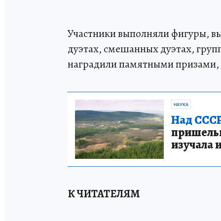
Участники выполняли фигуры, выс
дуэтах, смешанных дуэтах, груп
наградили памятными призами,
НАУКА
Над СССР
пришельце
изучала 
К ЧИТАТЕЛЯМ