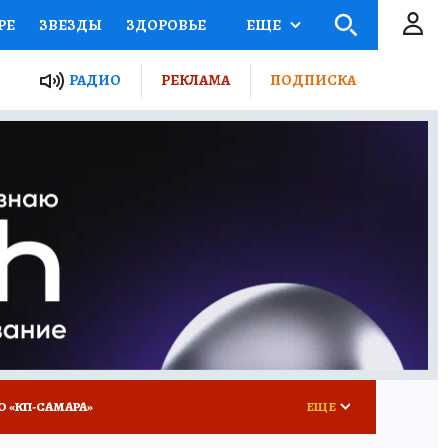
РЕ
ЗВЕЗДЫ
ЗДОРОВЬЕ
ЕЩЕ
ЫЕ ПРОЕКТЫ РОССИИ
РАДИО
РЕКЛАМА
ПОДПИСКА
КРЕТЫ
ПУТЕВОДИТЕЛЬ
 ЖЕЛЕЗА
ТУРИЗМ
ВСЕ О КП
РАДИО КП
О «КП-САМАРА»
ЕЩЕ