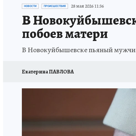
НАДЕЖНЫЕ РАБОТОДАТЕЛИ
КП-АВИА
28 мая 2026 11:36
НОВОСТИ
ПРОИСШЕСТВИЯ
В Новокуйбышевск
НОВЫЙ ГОД В САМАРЕ
КП В МАХ
#ПОМ
побоев матери
КУЙБЫШЕВ - ФРОНТУ
ИТОГИ ГОДА-2024
В Новокуйбышевске пьяный мужчина
ЗАПОВЕДНАЯ РОССИЯ
СЧАСТЬЕ В СЕМЬЕ
Екатерина ПАВЛОВА