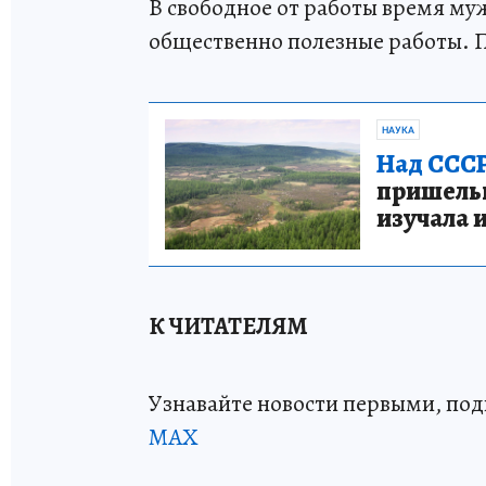
В свободное от работы время му
общественно полезные работы. П
НАУКА
Над СССР
пришельце
изучала 
К ЧИТАТЕЛЯМ
Узнавайте новости первыми, по
МАХ