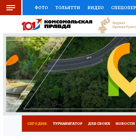
ФОТО
ТОЛЬЯТТИ
ВИДЕО
СПЕЦОПЕ
СОЦПОДДЕРЖКА
НАУКА
СПОРТ
АФ
ВЫБОР ЭКСПЕРТОВ
ДОКТОР
ФИНАНС
КНИЖНАЯ ПОЛКА
ПРОГНОЗЫ НА СПОРТ
ПРЕСС-ЦЕНТР
НЕДВИЖИМОСТЬ
ТЕЛЕ
КОЛЛЕКЦИИ КП
РЕКЛАМА
ОБЪЯВЛЕНИ
СЕГОДНЯ:
ТУРНАВИГАТОР
ДЛЯ СВОИХ
НОВОСТИ