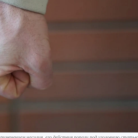
применением насилия, его действия попали под уголовную статью