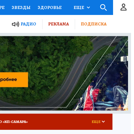
РЕ
ЗВЕЗДЫ
ЗДОРОВЬЕ
ЕЩЕ
ЫЕ ПРОЕКТЫ РОССИИ
РАДИО
РЕКЛАМА
ПОДПИСКА
КРЕТЫ
ПУТЕВОДИТЕЛЬ
 ЖЕЛЕЗА
ТУРИЗМ
ВСЕ О КП
РАДИО КП
О «КП-САМАРА»
ЕЩЕ