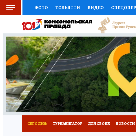
ФОТО
ТОЛЬЯТТИ
ВИДЕО
СПЕЦОПЕ
СОЦПОДДЕРЖКА
НАУКА
СПОРТ
АФ
ВЫБОР ЭКСПЕРТОВ
ДОКТОР
ФИНАНС
КНИЖНАЯ ПОЛКА
ПРОГНОЗЫ НА СПОРТ
ПРЕСС-ЦЕНТР
НЕДВИЖИМОСТЬ
ТЕЛЕ
КОЛЛЕКЦИИ КП
РЕКЛАМА
ОБЪЯВЛЕНИ
СЕГОДНЯ:
ТУРНАВИГАТОР
ДЛЯ СВОИХ
НОВОСТИ