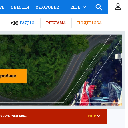
РЕ
ЗВЕЗДЫ
ЗДОРОВЬЕ
ЕЩЕ
ЫЕ ПРОЕКТЫ РОССИИ
РАДИО
РЕКЛАМА
ПОДПИСКА
КРЕТЫ
ПУТЕВОДИТЕЛЬ
 ЖЕЛЕЗА
ТУРИЗМ
ВСЕ О КП
РАДИО КП
О «КП-САМАРА»
ЕЩЕ