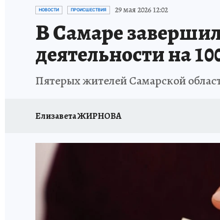
НАДЕЖНЫЕ РАБОТОДАТЕЛИ
КП-АВИА
29 мая 2026 12:02
НОВОСТИ
ПРОИСШЕСТВИЯ
В Самаре завершил
НОВЫЙ ГОД В САМАРЕ
КП В МАХ
#ПОМ
деятельности на 10
КУЙБЫШЕВ - ФРОНТУ
ИТОГИ ГОДА-2024
Пятерых жителей Самарской област
ЗАПОВЕДНАЯ РОССИЯ
СЧАСТЬЕ В СЕМЬЕ
Елизавета ЖИРНОВА