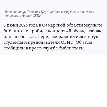
Воспитанницы Татьяны Кузуб на днях выступили с отчетным
концертом. Фото: СГИК
3 июня 2026 года в Самарской области научной
библиотеке пройдет концерт «Любовь, любовь,
одна любовь…». Перед собравшимися выступят
студенты и преподаватели СГИК. Об этом
сообщили в пресс-службе библиотеки.
Со сцены прозвучат мелодии С.В.
Рахманинова, П.И. Чайковского, Т.
Хренникова, Д. Шостаковича, Дж. Гершвина,
Ж. Оффенбаха и других именитых
классических авторов. Исполнять их будут
студенты класса оперного пения и вокального
ансамбля доцента кафедры вокального