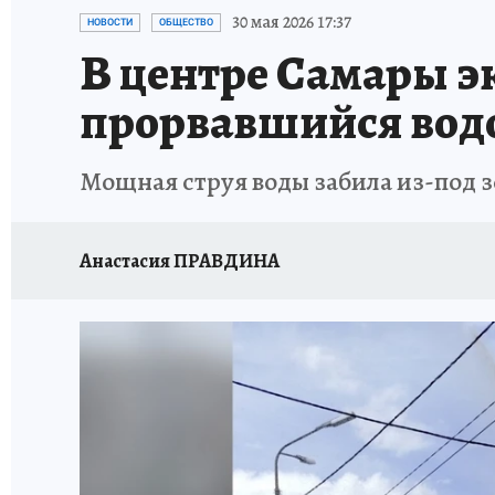
НАДЕЖНЫЕ РАБОТОДАТЕЛИ
КП-АВИА
30 мая 2026 17:37
НОВОСТИ
ОБЩЕСТВО
В центре Самары э
НОВЫЙ ГОД В САМАРЕ
КП В МАХ
#ПОМ
прорвавшийся вод
КУЙБЫШЕВ - ФРОНТУ
ИТОГИ ГОДА-2024
Мощная струя воды забила из-под 
ЗАПОВЕДНАЯ РОССИЯ
СЧАСТЬЕ В СЕМЬЕ
Анастасия ПРАВДИНА