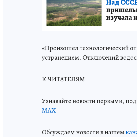
Над СССР
пришельце
изучала 
«Произошел технологический отк
устранением. Отключений водосн
К ЧИТАТЕЛЯМ
Узнавайте новости первыми, по
МАХ
Обсуждаем новости в нашем
кан