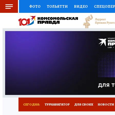
ФОТО
ТОЛЬЯТТИ
ВИДЕО
СПЕЦОПЕ
СОЦПОДДЕРЖКА
НАУКА
СПОРТ
АФ
ВЫБОР ЭКСПЕРТОВ
ДОКТОР
ФИНАНС
КНИЖНАЯ ПОЛКА
ПРОГНОЗЫ НА СПОРТ
ПРЕСС-ЦЕНТР
НЕДВИЖИМОСТЬ
ТЕЛЕ
КОЛЛЕКЦИИ КП
РЕКЛАМА
ОБЪЯВЛЕНИ
СЕГОДНЯ:
ТУРНАВИГАТОР
ДЛЯ СВОИХ
НОВОСТИ