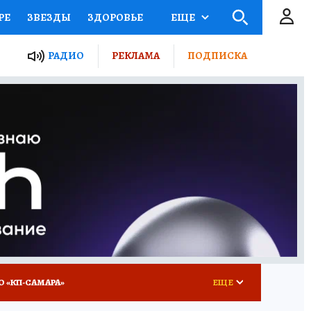
РЕ
ЗВЕЗДЫ
ЗДОРОВЬЕ
ЕЩЕ
ЫЕ ПРОЕКТЫ РОССИИ
РАДИО
РЕКЛАМА
ПОДПИСКА
КРЕТЫ
ПУТЕВОДИТЕЛЬ
 ЖЕЛЕЗА
ТУРИЗМ
ВСЕ О КП
РАДИО КП
О «КП-САМАРА»
ЕЩЕ