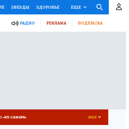
РЕ
ЗВЕЗДЫ
ЗДОРОВЬЕ
ЕЩЕ
ЫЕ ПРОЕКТЫ РОССИИ
РАДИО
РЕКЛАМА
ПОДПИСКА
КРЕТЫ
ПУТЕВОДИТЕЛЬ
 ЖЕЛЕЗА
ТУРИЗМ
ВСЕ О КП
РАДИО КП
О «КП-САМАРА»
ЕЩЕ