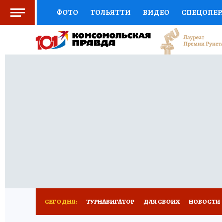
ФОТО
ТОЛЬЯТТИ
ВИДЕО
СПЕЦОПЕ
СОЦПОДДЕРЖКА
НАУКА
СПОРТ
АФ
ВЫБОР ЭКСПЕРТОВ
ДОКТОР
ФИНАНС
КНИЖНАЯ ПОЛКА
ПРОГНОЗЫ НА СПОРТ
ПРЕСС-ЦЕНТР
НЕДВИЖИМОСТЬ
ТЕЛЕ
КОЛЛЕКЦИИ КП
РЕКЛАМА
ОБЪЯВЛЕНИ
СЕГОДНЯ:
ТУРНАВИГАТОР
ДЛЯ СВОИХ
НОВОСТИ