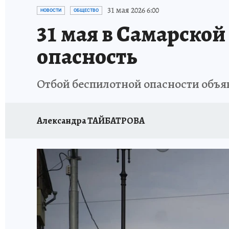
НАДЕЖНЫЕ РАБОТОДАТЕЛИ
КП-АВИА
31 мая 2026 6:00
НОВОСТИ
ОБЩЕСТВО
31 мая в Самарско
НОВЫЙ ГОД В САМАРЕ
КП В МАХ
#ПОМ
опасность
КУЙБЫШЕВ - ФРОНТУ
ИТОГИ ГОДА-2024
Отбой беспилотной опасности объя
ЗАПОВЕДНАЯ РОССИЯ
СЧАСТЬЕ В СЕМЬЕ
Александра ТАЙБАТРОВА