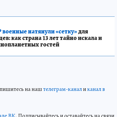
 военные натянули «сетку»
для
в: как страна 13 лет тайно искала и
инопланетных гостей
дпишитесь на наш
телеграм-канал
и
канал в
але ВК
. Подписывайтесь и оставайтесь на связи