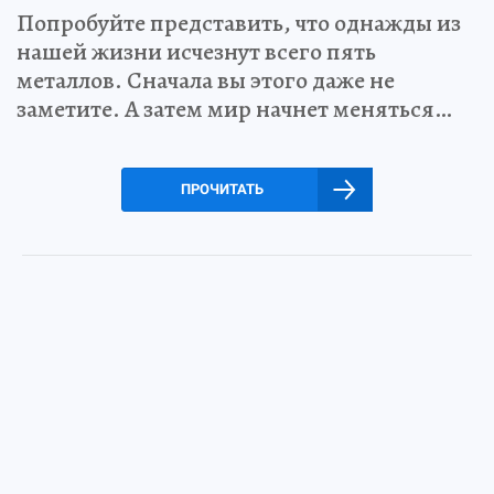
Попробуйте представить, что однажды из
нашей жизни исчезнут всего пять
металлов. Сначала вы этого даже не
заметите. А затем мир начнет меняться…
ПРОЧИТАТЬ
1 июня 2026 6:19
НОВОСТИ
ОБЩЕСТВО
Самарских студентов
предупредили о схемах
мошенников при поступлении
в вузы
В Самарской области злоумышленники