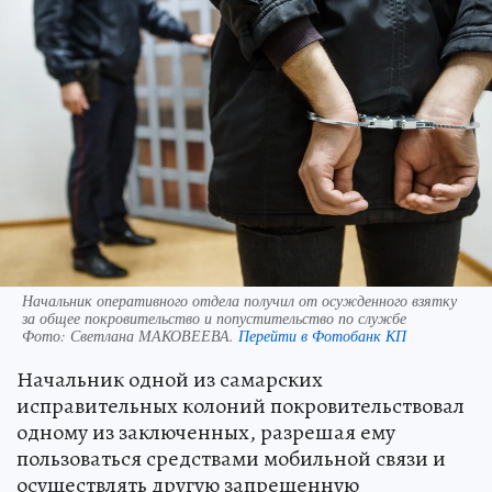
Начальник оперативного отдела получил от осужденного взятку
за общее покровительство и попустительство по службе
Фото:
Светлана МАКОВЕЕВА.
Перейти в Фотобанк КП
Начальник одной из самарских
исправительных колоний покровительствовал
одному из заключенных, разрешая ему
пользоваться средствами мобильной связи и
осуществлять другую запрещенную