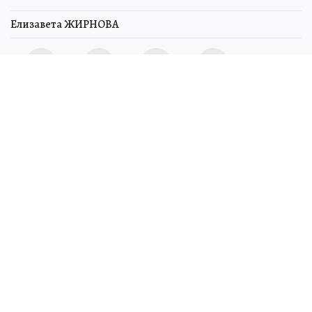
Елизавета ЖИРНОВА
Клещей проверяют на зараженность вирусом энцефалита и