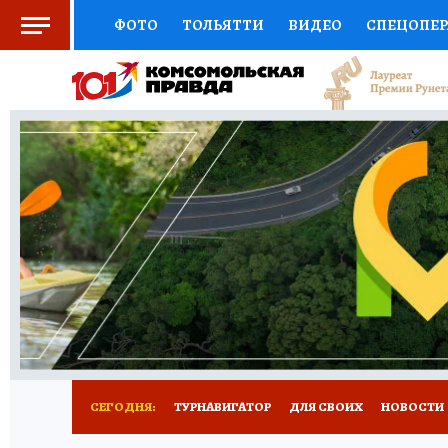
ФОТО
ТОЛЬЯТТИ
ВИДЕО
СПЕЦОПЕ
СОЦПОДДЕРЖКА
НАУКА
СПОРТ
АФ
ВЫБОР ЭКСПЕРТОВ
ДОКТОР
ФИНАНС
КНИЖНАЯ ПОЛКА
ПРОГНОЗЫ НА СПОРТ
ПРЕСС-ЦЕНТР
НЕДВИЖИМОСТЬ
ТЕЛЕ
КОЛЛЕКЦИИ КП
РЕКЛАМА
ОБЪЯВЛЕНИ
СЕГОДНЯ:
ТУРНАВИГАТОР
ДЛЯ СВОИХ
НОВОСТИ