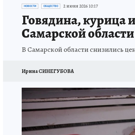
НАДЕЖНЫЕ РАБОТОДАТЕЛИ
КП-АВИА
2 июня 2026 10:17
НОВОСТИ
ОБЩЕСТВО
Говядина, курица 
НОВЫЙ ГОД В САМАРЕ
КП В МАХ
#ПОМ
Самарской области 
КУЙБЫШЕВ - ФРОНТУ
ИТОГИ ГОДА-2024
В Самарской области снизились цен
ЗАПОВЕДНАЯ РОССИЯ
СЧАСТЬЕ В СЕМЬЕ
Ирина СИНЕГУБОВА