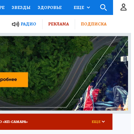
РЕ
ЗВЕЗДЫ
ЗДОРОВЬЕ
ЕЩЕ
ЫЕ ПРОЕКТЫ РОССИИ
РАДИО
РЕКЛАМА
ПОДПИСКА
КРЕТЫ
ПУТЕВОДИТЕЛЬ
 ЖЕЛЕЗА
ТУРИЗМ
ВСЕ О КП
РАДИО КП
О «КП-САМАРА»
ЕЩЕ