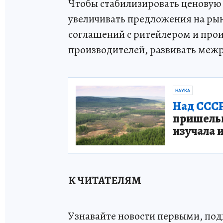
Чтобы стабилизировать ценовую 
увеличивать предложения на рын
соглашений с ритейлером и про
производителей, развивать межр
НАУКА
Над СССР
пришельце
изучала 
К ЧИТАТЕЛЯМ
Узнавайте новости первыми, по