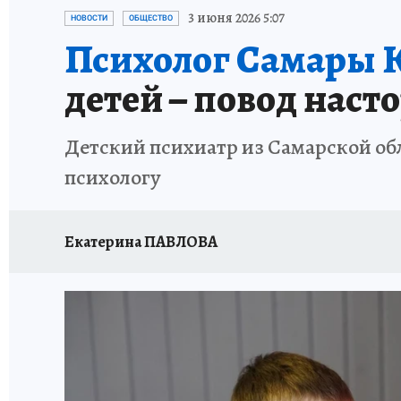
НАДЕЖНЫЕ РАБОТОДАТЕЛИ
КП-АВИА
3 июня 2026 5:07
НОВОСТИ
ОБЩЕСТВО
Психолог Самары 
НОВЫЙ ГОД В САМАРЕ
КП В МАХ
#ПОМ
детей – повод наст
КУЙБЫШЕВ - ФРОНТУ
ИТОГИ ГОДА-2024
Детский психиатр из Самарской обл
ЗАПОВЕДНАЯ РОССИЯ
СЧАСТЬЕ В СЕМЬЕ
психологу
Екатерина ПАВЛОВА