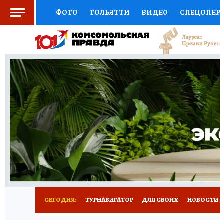
ФОТО
ТОЛЬЯТТИ
ВИДЕО
СПЕЦОПЕ
СОЦПОДДЕРЖКА
НАУКА
СПОРТ
АФ
ВЫБОР ЭКСПЕРТОВ
ДОКТОР
ФИНАНС
КНИЖНАЯ ПОЛКА
ПРОГНОЗЫ НА СПОРТ
ПРЕСС-ЦЕНТР
НЕДВИЖИМОСТЬ
ТЕЛЕ
КОЛЛЕКЦИИ КП
РЕКЛАМА
ОБЪЯВЛЕНИ
СЕГОДНЯ:
ТУРНАВИГАТОР
ДЛЯ СВОИХ
НОВОСТИ