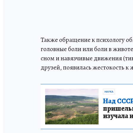
Также обращение к психологу обя
головные боли или боли в животе
сном и навязчивые движения (тики
друзей, появилась жестокость 
НАУКА
Над СССР
пришельце
изучала 