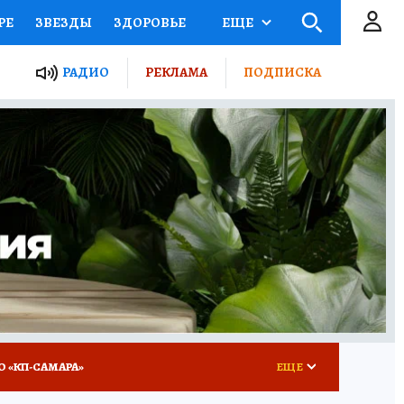
РЕ
ЗВЕЗДЫ
ЗДОРОВЬЕ
ЕЩЕ
ЫЕ ПРОЕКТЫ РОССИИ
РАДИО
РЕКЛАМА
ПОДПИСКА
КРЕТЫ
ПУТЕВОДИТЕЛЬ
 ЖЕЛЕЗА
ТУРИЗМ
ВСЕ О КП
РАДИО КП
О «КП-САМАРА»
ЕЩЕ