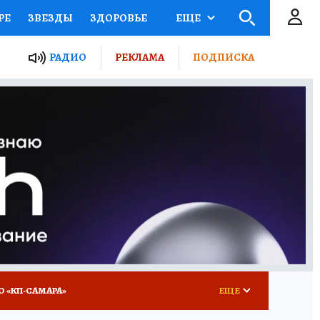
РЕ
ЗВЕЗДЫ
ЗДОРОВЬЕ
ЕЩЕ
ЫЕ ПРОЕКТЫ РОССИИ
РАДИО
РЕКЛАМА
ПОДПИСКА
КРЕТЫ
ПУТЕВОДИТЕЛЬ
 ЖЕЛЕЗА
ТУРИЗМ
ВСЕ О КП
РАДИО КП
О «КП-САМАРА»
ЕЩЕ