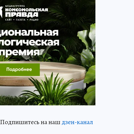
? Подпишитесь на наш
дзен-кан
ал