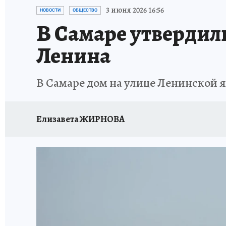
НАДЕЖНЫЕ РАБОТОДАТЕЛИ
КП-АВИА
3 июня 2026 16:56
НОВОСТИ
ОБЩЕСТВО
В Самаре утвердил
НОВЫЙ ГОД В САМАРЕ
КП В МАХ
#ПОМ
Ленина
КУЙБЫШЕВ - ФРОНТУ
ИТОГИ ГОДА-2024
В Самаре дом на улице Ленинской я
ЗАПОВЕДНАЯ РОССИЯ
СЧАСТЬЕ В СЕМЬЕ
Елизавета ЖИРНОВА