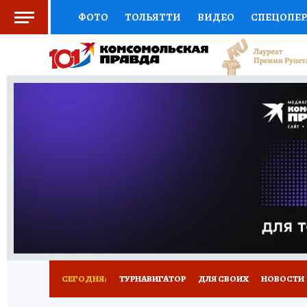
ФОТО
ТОЛЬЯТТИ
ВИДЕО
СПЕЦОПЕ
СОЦПОДДЕРЖКА
НАУКА
СПОРТ
АФ
ВЫБОР ЭКСПЕРТОВ
ДОКТОР
ФИНАНС
КНИЖНАЯ ПОЛКА
ПРОГНОЗЫ НА СПОРТ
ПРЕСС-ЦЕНТР
НЕДВИЖИМОСТЬ
ТЕЛЕ
КОЛЛЕКЦИИ КП
РЕКЛАМА
ОБЪЯВЛЕНИ
СЕГОДНЯ:
ТУРНАВИГАТОР
ДЛЯ СВОИХ
НОВОСТИ