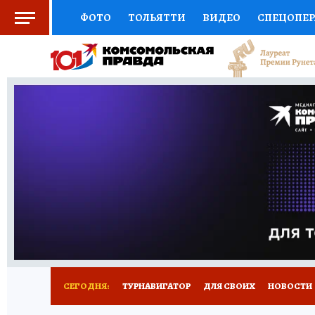
ФОТО
ТОЛЬЯТТИ
ВИДЕО
СПЕЦОПЕ
СОЦПОДДЕРЖКА
НАУКА
СПОРТ
АФ
ВЫБОР ЭКСПЕРТОВ
ДОКТОР
ФИНАНС
КНИЖНАЯ ПОЛКА
ПРОГНОЗЫ НА СПОРТ
ПРЕСС-ЦЕНТР
НЕДВИЖИМОСТЬ
ТЕЛЕ
КОЛЛЕКЦИИ КП
РЕКЛАМА
ОБЪЯВЛЕНИ
СЕГОДНЯ:
ТУРНАВИГАТОР
ДЛЯ СВОИХ
НОВОСТИ