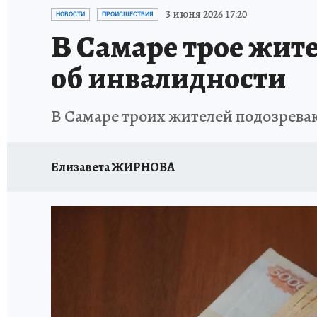
НАДЕЖНЫЕ РАБОТОДАТЕЛИ
КП-АВИА
3 июня 2026 17:20
НОВОСТИ
ПРОИСШЕСТВИЯ
В Самаре трое жит
НОВЫЙ ГОД В САМАРЕ
КП В МАХ
#ПОМ
об инвалидности
КУЙБЫШЕВ - ФРОНТУ
ИТОГИ ГОДА-2024
В Самаре троих жителей подозрева
ЗАПОВЕДНАЯ РОССИЯ
СЧАСТЬЕ В СЕМЬЕ
Елизавета ЖИРНОВА