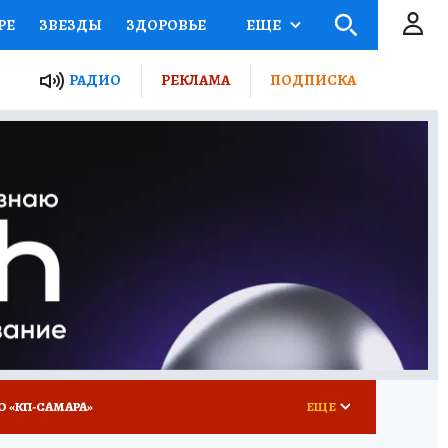
РЕ
ЗВЕЗДЫ
ЗДОРОВЬЕ
ЕЩЕ
ЫЕ ПРОЕКТЫ РОССИИ
РАДИО
РЕКЛАМА
ПОДПИСКА
КРЕТЫ
ПУТЕВОДИТЕЛЬ
 ЖЕЛЕЗА
ТУРИЗМ
ВСЕ О КП
РАДИО КП
О «КП-САМАРА»
ЕЩЕ