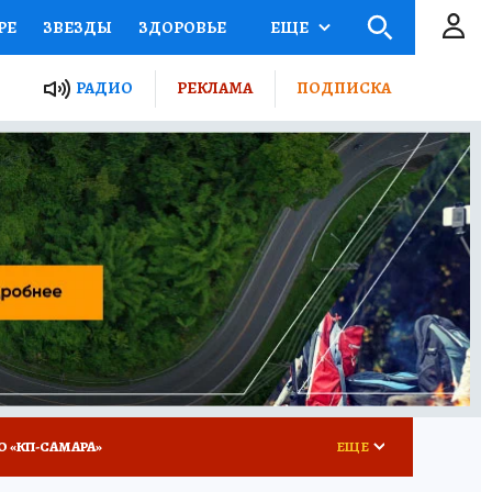
РЕ
ЗВЕЗДЫ
ЗДОРОВЬЕ
ЕЩЕ
ЫЕ ПРОЕКТЫ РОССИИ
РАДИО
РЕКЛАМА
ПОДПИСКА
КРЕТЫ
ПУТЕВОДИТЕЛЬ
 ЖЕЛЕЗА
ТУРИЗМ
ВСЕ О КП
РАДИО КП
О «КП-САМАРА»
ЕЩЕ