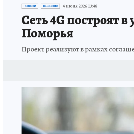
НАДЕЖНЫЕ РАБОТОДАТЕЛИ
КП-АВИА
4 июня 2026 13:48
НОВОСТИ
ОБЩЕСТВО
Cеть 4G построят в
НОВЫЙ ГОД В САМАРЕ
КП В МАХ
#ПОМ
Поморья
КУЙБЫШЕВ - ФРОНТУ
ИТОГИ ГОДА-2024
Проект реализуют в рамках соглаш
ЗАПОВЕДНАЯ РОССИЯ
СЧАСТЬЕ В СЕМЬЕ