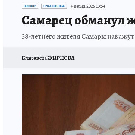
НАДЕЖНЫЕ РАБОТОДАТЕЛИ
КП-АВИА
4 июня 2026 13:54
НОВОСТИ
ПРОИСШЕСТВИЯ
Самарец обманул ж
НОВЫЙ ГОД В САМАРЕ
КП В МАХ
#ПОМ
38-летнего жителя Самары накажут
КУЙБЫШЕВ - ФРОНТУ
ИТОГИ ГОДА-2024
ЗАПОВЕДНАЯ РОССИЯ
СЧАСТЬЕ В СЕМЬЕ
Елизавета ЖИРНОВА