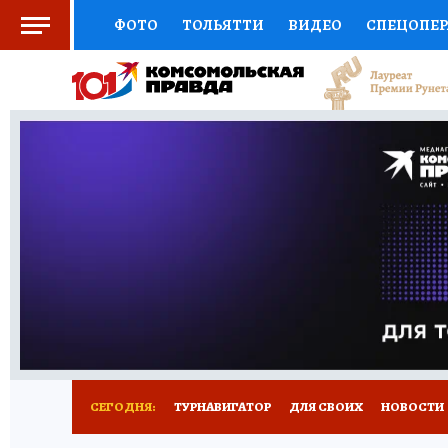
ФОТО
ТОЛЬЯТТИ
ВИДЕО
СПЕЦОПЕ
СОЦПОДДЕРЖКА
НАУКА
СПОРТ
АФ
ВЫБОР ЭКСПЕРТОВ
ДОКТОР
ФИНАНС
КНИЖНАЯ ПОЛКА
ПРОГНОЗЫ НА СПОРТ
ПРЕСС-ЦЕНТР
НЕДВИЖИМОСТЬ
ТЕЛЕ
КОЛЛЕКЦИИ КП
РЕКЛАМА
ОБЪЯВЛЕНИ
СЕГОДНЯ:
ТУРНАВИГАТОР
ДЛЯ СВОИХ
НОВОСТИ