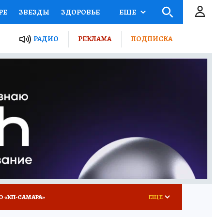
РЕ
ЗВЕЗДЫ
ЗДОРОВЬЕ
ЕЩЕ
ЫЕ ПРОЕКТЫ РОССИИ
РАДИО
РЕКЛАМА
ПОДПИСКА
КРЕТЫ
ПУТЕВОДИТЕЛЬ
 ЖЕЛЕЗА
ТУРИЗМ
ВСЕ О КП
РАДИО КП
О «КП-САМАРА»
ЕЩЕ