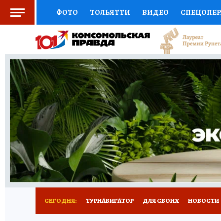
ФОТО
ТОЛЬЯТТИ
ВИДЕО
СПЕЦОПЕ
СОЦПОДДЕРЖКА
НАУКА
СПОРТ
АФ
ВЫБОР ЭКСПЕРТОВ
ДОКТОР
ФИНАНС
КНИЖНАЯ ПОЛКА
ПРОГНОЗЫ НА СПОРТ
ПРЕСС-ЦЕНТР
НЕДВИЖИМОСТЬ
ТЕЛЕ
КОЛЛЕКЦИИ КП
РЕКЛАМА
ОБЪЯВЛЕНИ
СЕГОДНЯ:
ТУРНАВИГАТОР
ДЛЯ СВОИХ
НОВОСТИ