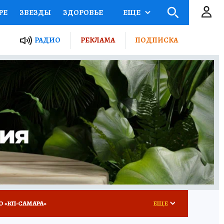
РЕ
ЗВЕЗДЫ
ЗДОРОВЬЕ
ЕЩЕ
ЫЕ ПРОЕКТЫ РОССИИ
РАДИО
РЕКЛАМА
ПОДПИСКА
КРЕТЫ
ПУТЕВОДИТЕЛЬ
 ЖЕЛЕЗА
ТУРИЗМ
ВСЕ О КП
РАДИО КП
О «КП-САМАРА»
ЕЩЕ