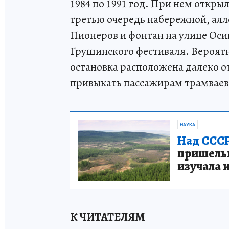
1984 по 1991 год. При нем откр
третью очередь набережной, ал
Пионеров и фонтан на улице Оси
Грушинского фестиваля. Вероятн
остановка расположена далеко о
привыкать пассажирам трамваев №
НАУКА
Над СССР
пришельце
изучала 
К ЧИТАТЕЛЯМ