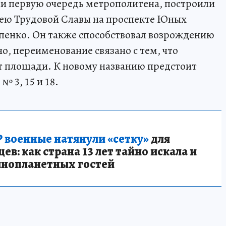
ыли первую очередь метрополитена, построили
лею Трудовой Славы на проспекте Юных
пенко. Он также способствовал возрождению
о, переименование связано с тем, что
т площади. К новому названию предстоит
 3, 15 и 18.
 военные натянули «сетку»
для
в: как страна 13 лет тайно искала и
инопланетных гостей