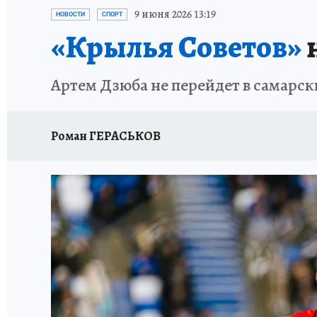
НАДЕЖНЫЕ РАБОТОДАТЕЛИ
КП-АВИА
9 июня 2026 13:19
НОВОСТИ
СПОРТ
«Крылья Советов»
НОВЫЙ ГОД В САМАРЕ
КП В МАХ
#ПОМ
Артем Дзюба не перейдет в самарск
КУЙБЫШЕВ - ФРОНТУ
ИТОГИ ГОДА-2024
ЗАПОВЕДНАЯ РОССИЯ
СЧАСТЬЕ В СЕМЬЕ
Роман ГЕРАСЬКОВ