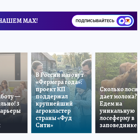
 НАШЕМ MAX!
ПОДПИСЫВАЙТЕСЬ
В России назовут
«Фермера года»:
проект КП
Сколько лоси
аботу —
поддержал
дает молока?
льно! 3
крупнейший
Едем на
карьеры
агрокластер
уникальную
страны «Фуд
лосеферму в
и
Сити»
заповеднике!