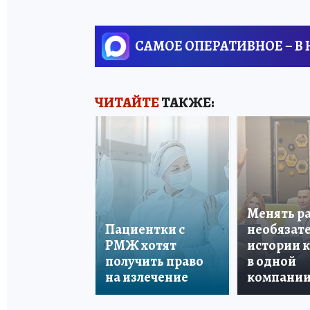
САМОЕ ОПЕРАТИВНОЕ – В
ЧИТАЙТЕ
ТАКЖЕ:
Менять р
Пациентки с
необязате
РМЖ хотят
истории 
получить право
в одной
на излечение
компани