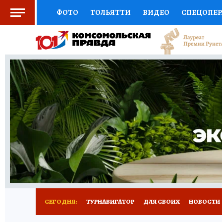
ФОТО
ТОЛЬЯТТИ
ВИДЕО
СПЕЦОПЕ
СОЦПОДДЕРЖКА
НАУКА
СПОРТ
АФ
ВЫБОР ЭКСПЕРТОВ
ДОКТОР
ФИНАНС
КНИЖНАЯ ПОЛКА
ПРОГНОЗЫ НА СПОРТ
ПРЕСС-ЦЕНТР
НЕДВИЖИМОСТЬ
ТЕЛЕ
КОЛЛЕКЦИИ КП
РЕКЛАМА
ОБЪЯВЛЕНИ
СЕГОДНЯ:
ТУРНАВИГАТОР
ДЛЯ СВОИХ
НОВОСТИ