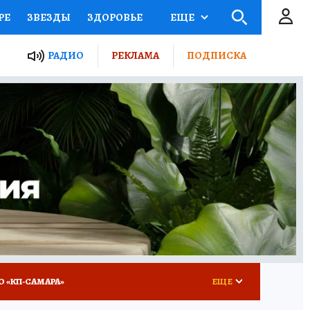
РЕ
ЗВЕЗДЫ
ЗДОРОВЬЕ
ЕЩЕ
ЫЕ ПРОЕКТЫ РОССИИ
РАДИО
РЕКЛАМА
ПОДПИСКА
КРЕТЫ
ПУТЕВОДИТЕЛЬ
 ЖЕЛЕЗА
ТУРИЗМ
ВСЕ О КП
РАДИО КП
О «КП-САМАРА»
ЕЩЕ