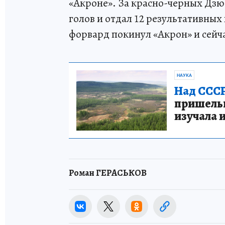
«Акроне». За красно-черных Дзюб
голов и отдал 12 результативных
форвард покинул «Акрон» и сейча
НАУКА
Над СССР
пришельце
изучала 
Роман ГЕРАСЬКОВ