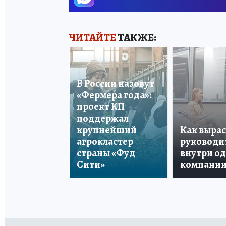
ЧИТАЙТЕ
ТАКЖЕ:
В России назовут
«Фермера года»:
проект КП
поддержал
крупнейший
Как вырас
агрокластер
руководи
страны «Фуд
внутри о
Сити»
компани