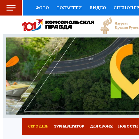
ФОТО
ТОЛЬЯТТИ
ВИДЕО
СПЕЦОПЕ
СОЦПОДДЕРЖКА
НАУКА
СПОРТ
АФ
ВЫБОР ЭКСПЕРТОВ
ДОКТОР
ФИНАНС
КНИЖНАЯ ПОЛКА
ПРОГНОЗЫ НА СПОРТ
ПРЕСС-ЦЕНТР
НЕДВИЖИМОСТЬ
ТЕЛЕ
КОЛЛЕКЦИИ КП
РЕКЛАМА
ОБЪЯВЛЕНИ
СЕГОДНЯ:
ТУРНАВИГАТОР
ДЛЯ СВОИХ
НОВОСТИ