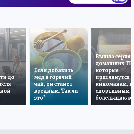
Вышла серия
домашних ТВ
Если добавить
которые
ти до
мёд в горячий
приглянутся 
теля
чай, он станет
киноманам, и
дной
вредным. Так ли
спортивным
и
это?
болельщикам