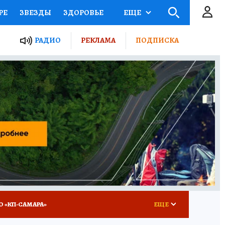
РЕ
ЗВЕЗДЫ
ЗДОРОВЬЕ
ЕЩЕ
ЫЕ ПРОЕКТЫ РОССИИ
РАДИО
РЕКЛАМА
ПОДПИСКА
КРЕТЫ
ПУТЕВОДИТЕЛЬ
 ЖЕЛЕЗА
ТУРИЗМ
ВСЕ О КП
РАДИО КП
О «КП-САМАРА»
ЕЩЕ