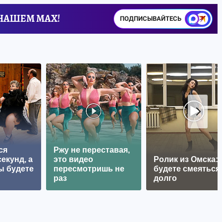
 НАШЕМ MAX!
ПОДПИСЫВАЙТЕСЬ
ся
Ржу не переставая,
екунд, а
это видео
Ролик из Омска:
ы будете
пересмотришь не
будете смеяться
раз
долго