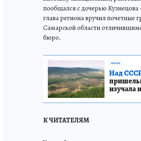
пообщался с дочерью Кузнецова 
глава региона вручил почетные 
Самарской области отличившимс
бюро.
НАУКА
Над СССР
пришельце
изучала 
К ЧИТАТЕЛЯМ