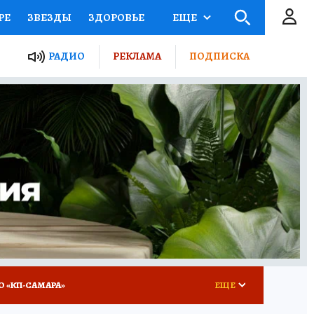
РЕ
ЗВЕЗДЫ
ЗДОРОВЬЕ
ЕЩЕ
ЫЕ ПРОЕКТЫ РОССИИ
РАДИО
РЕКЛАМА
ПОДПИСКА
КРЕТЫ
ПУТЕВОДИТЕЛЬ
 ЖЕЛЕЗА
ТУРИЗМ
ВСЕ О КП
РАДИО КП
О «КП-САМАРА»
ЕЩЕ