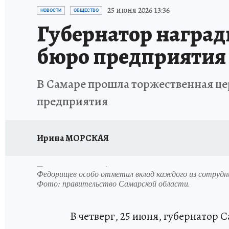
НАДЕЖНЫЕ РАБОТОДАТЕЛИ
КП-АВИА
25 июня 2026 13:36
НОВОСТИ
ОБЩЕСТВО
Губернатор наград
НОВЫЙ ГОД В САМАРЕ
КП В МАХ
#ПОМ
бюро предприятия
КУЙБЫШЕВ - ФРОНТУ
ИТОГИ ГОДА-2024
В Самаре прошла торжественная ц
ЗАПОВЕДНАЯ РОССИЯ
СЧАСТЬЕ В СЕМЬЕ
предприятия
Ирина МОРСКАЯ
Федорищев особо отметил вклад каждого из сотрудни
Фото:
правительство Самарской области.
В четверг, 25 июня, губернатор