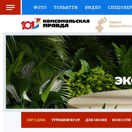
ФОТО
ТОЛЬЯТТИ
ВИДЕО
СПЕЦОПЕ
СОЦПОДДЕРЖКА
НАУКА
СПОРТ
АФ
ВЫБОР ЭКСПЕРТОВ
ДОКТОР
ФИНАНС
КНИЖНАЯ ПОЛКА
ПРОГНОЗЫ НА СПОРТ
ПРЕСС-ЦЕНТР
НЕДВИЖИМОСТЬ
ТЕЛЕ
КОЛЛЕКЦИИ КП
РЕКЛАМА
ОБЪЯВЛЕНИ
СЕГОДНЯ:
ТУРНАВИГАТОР
ДЛЯ СВОИХ
НОВОСТИ