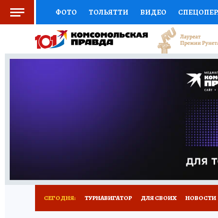
ФОТО
ТОЛЬЯТТИ
ВИДЕО
СПЕЦОПЕ
СОЦПОДДЕРЖКА
НАУКА
СПОРТ
АФ
ВЫБОР ЭКСПЕРТОВ
ДОКТОР
ФИНАНС
КНИЖНАЯ ПОЛКА
ПРОГНОЗЫ НА СПОРТ
ПРЕСС-ЦЕНТР
НЕДВИЖИМОСТЬ
ТЕЛЕ
КОЛЛЕКЦИИ КП
РЕКЛАМА
ОБЪЯВЛЕНИ
СЕГОДНЯ:
ТУРНАВИГАТОР
ДЛЯ СВОИХ
НОВОСТИ