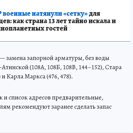
 военные натянули «сетку»
для
в: как страна 13 лет тайно искала и
инопланетных гостей
59 — замена запорной арматуры, без воды
Атинской (108А, 108Б, 108В, 144–152), Стара
) и Карла Маркса (476, 478).
к и список адресов предварительные,
ям рекомендуют заранее сделать запас