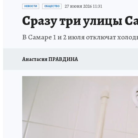
НАДЕЖНЫЕ РАБОТОДАТЕЛИ
КП-АВИА
27 июня 2026 11:31
НОВОСТИ
ОБЩЕСТВО
Сразу три улицы С
НОВЫЙ ГОД В САМАРЕ
КП В МАХ
#ПОМ
В Самаре 1 и 2 июля отключат холо
КУЙБЫШЕВ - ФРОНТУ
ИТОГИ ГОДА-2024
ЗАПОВЕДНАЯ РОССИЯ
СЧАСТЬЕ В СЕМЬЕ
Анастасия ПРАВДИНА