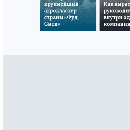
крупнейший
Как вырас
агрокластер
руководи
страны «Фуд
внутри о
Сити»
компани