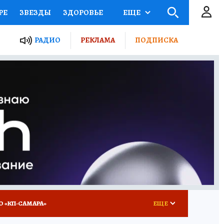
РЕ
ЗВЕЗДЫ
ЗДОРОВЬЕ
ЕЩЕ
ЫЕ ПРОЕКТЫ РОССИИ
РАДИО
РЕКЛАМА
ПОДПИСКА
КРЕТЫ
ПУТЕВОДИТЕЛЬ
 ЖЕЛЕЗА
ТУРИЗМ
ВСЕ О КП
РАДИО КП
О «КП-САМАРА»
ЕЩЕ