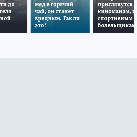
ти до
мёд в горячий
приглянутся 
теля
чай, он станет
киноманам, и
дной
вредным. Так ли
спортивным
и
это?
болельщикам