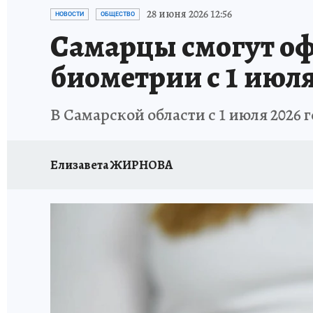
НАДЕЖНЫЕ РАБОТОДАТЕЛИ
КП-АВИА
28 июня 2026 12:56
НОВОСТИ
ОБЩЕСТВО
Самарцы смогут оф
НОВЫЙ ГОД В САМАРЕ
КП В МАХ
#ПОМ
биометрии с 1 июл
КУЙБЫШЕВ - ФРОНТУ
ИТОГИ ГОДА-2024
В Самарской области с 1 июля 2026
ЗАПОВЕДНАЯ РОССИЯ
СЧАСТЬЕ В СЕМЬЕ
Елизавета ЖИРНОВА