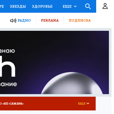
РЕ
ЗВЕЗДЫ
ЗДОРОВЬЕ
ЕЩЕ
ЫЕ ПРОЕКТЫ РОССИИ
РАДИО
РЕКЛАМА
ПОДПИСКА
КРЕТЫ
ПУТЕВОДИТЕЛЬ
 ЖЕЛЕЗА
ТУРИЗМ
ВСЕ О КП
РАДИО КП
О «КП-САМАРА»
ЕЩЕ