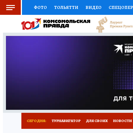
ФОТО
ТОЛЬЯТТИ
ВИДЕО
СПЕЦОПЕ
СОЦПОДДЕРЖКА
НАУКА
СПОРТ
АФ
ВЫБОР ЭКСПЕРТОВ
ДОКТОР
ФИНАНС
КНИЖНАЯ ПОЛКА
ПРОГНОЗЫ НА СПОРТ
ПРЕСС-ЦЕНТР
НЕДВИЖИМОСТЬ
ТЕЛЕ
КОЛЛЕКЦИИ КП
РЕКЛАМА
ОБЪЯВЛЕНИ
СЕГОДНЯ:
ТУРНАВИГАТОР
ДЛЯ СВОИХ
НОВОСТИ