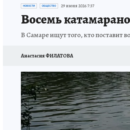
НАДЕЖНЫЕ РАБОТОДАТЕЛИ
КП-АВИА
29 июня 2026 7:37
НОВОСТИ
ОБЩЕСТВО
Восемь катамарано
НОВЫЙ ГОД В САМАРЕ
КП В МАХ
#ПОМ
В Самаре ищут того, кто поставит в
КУЙБЫШЕВ - ФРОНТУ
ИТОГИ ГОДА-2024
ЗАПОВЕДНАЯ РОССИЯ
СЧАСТЬЕ В СЕМЬЕ
Анастасия ФИЛАТОВА