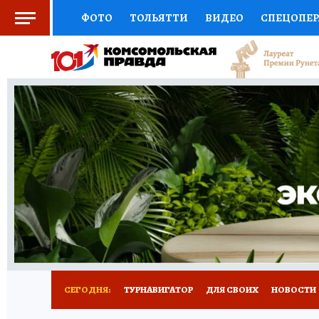
ФОТО
ТОЛЬЯТТИ
ВИДЕО
СПЕЦОПЕ
СОЦПОДДЕРЖКА
НАУКА
СПОРТ
АФ
ВЫБОР ЭКСПЕРТОВ
ДОКТОР
ФИНАНС
КНИЖНАЯ ПОЛКА
ПРОГНОЗЫ НА СПОРТ
ПРЕСС-ЦЕНТР
НЕДВИЖИМОСТЬ
ТЕЛЕ
КОЛЛЕКЦИИ КП
РЕКЛАМА
ОБЪЯВЛЕНИ
СЕГОДНЯ:
ТУРНАВИГАТОР
ДЛЯ СВОИХ
НОВОСТИ