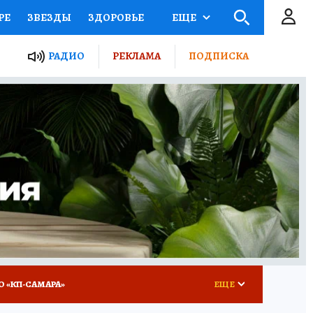
РЕ
ЗВЕЗДЫ
ЗДОРОВЬЕ
ЕЩЕ
ЫЕ ПРОЕКТЫ РОССИИ
РАДИО
РЕКЛАМА
ПОДПИСКА
КРЕТЫ
ПУТЕВОДИТЕЛЬ
 ЖЕЛЕЗА
ТУРИЗМ
ВСЕ О КП
РАДИО КП
О «КП-САМАРА»
ЕЩЕ