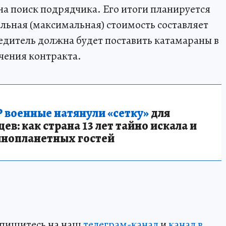
а поиск подрядчика. Его итоги планируется
альная (максимальная) стоимость составляет
едитель должна будет поставить катамараны в
ючения контракта.
 военные натянули «сетку»
для
в: как страна 13 лет тайно искала и
инопланетных гостей
дпишитесь на наш
телеграм-канал
и
канал в