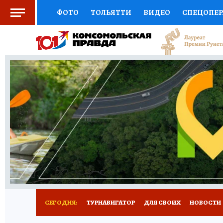
ФОТО
ТОЛЬЯТТИ
ВИДЕО
СПЕЦОПЕ
СОЦПОДДЕРЖКА
НАУКА
СПОРТ
АФ
ВЫБОР ЭКСПЕРТОВ
ДОКТОР
ФИНАНС
КНИЖНАЯ ПОЛКА
ПРОГНОЗЫ НА СПОРТ
ПРЕСС-ЦЕНТР
НЕДВИЖИМОСТЬ
ТЕЛЕ
КОЛЛЕКЦИИ КП
РЕКЛАМА
ОБЪЯВЛЕНИ
СЕГОДНЯ:
ТУРНАВИГАТОР
ДЛЯ СВОИХ
НОВОСТИ