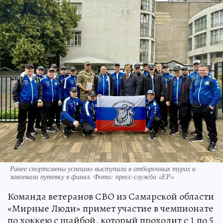
Ранее спортсмены успешно выступили в отборочных турах и
завоевали путевку в финал. Фото: пресс-служба «ЕР»
Команда ветеранов СВО из Самарской области
«Мирные Люди» примет участие в чемпионате
по хоккею с шайбой, который проходит с 1 по 5