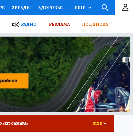
РЕ
ЗВЕЗДЫ
ЗДОРОВЬЕ
ЕЩЕ
ЫЕ ПРОЕКТЫ РОССИИ
РАДИО
РЕКЛАМА
ПОДПИСКА
КРЕТЫ
ПУТЕВОДИТЕЛЬ
 ЖЕЛЕЗА
ТУРИЗМ
ВСЕ О КП
РАДИО КП
О «КП-САМАРА»
ЕЩЕ