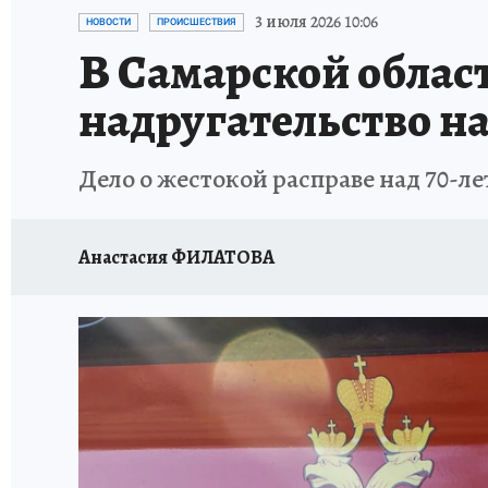
НАДЕЖНЫЕ РАБОТОДАТЕЛИ
КП-АВИА
3 июля 2026 10:06
НОВОСТИ
ПРОИСШЕСТВИЯ
В Самарской област
НОВЫЙ ГОД В САМАРЕ
КП В МАХ
#ПОМ
надругательство н
КУЙБЫШЕВ - ФРОНТУ
ИТОГИ ГОДА-2024
Дело о жестокой расправе над 70-л
ЗАПОВЕДНАЯ РОССИЯ
СЧАСТЬЕ В СЕМЬЕ
Анастасия ФИЛАТОВА