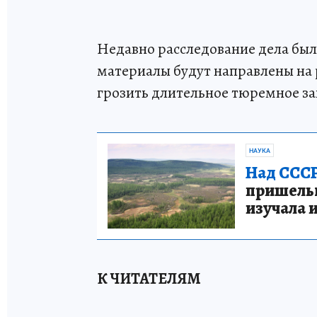
Недавно расследование дела был
материалы будут направлены на 
грозить длительное тюремное з
НАУКА
Над СССР
пришельце
изучала 
К ЧИТАТЕЛЯМ