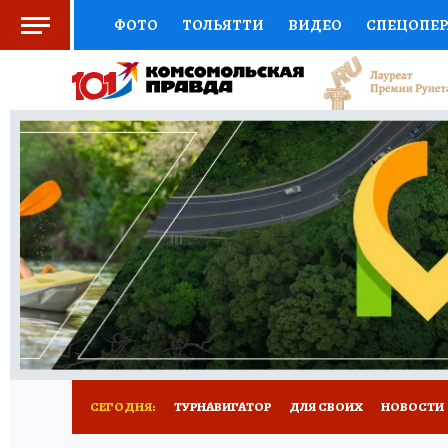
ФОТО
ТОЛЬЯТТИ
ВИДЕО
СПЕЦОПЕ
СОЦПОДДЕРЖКА
НАУКА
СПОРТ
АФ
ВЫБОР ЭКСПЕРТОВ
ДОКТОР
ФИНАНС
КНИЖНАЯ ПОЛКА
ПРОГНОЗЫ НА СПОРТ
ПРЕСС-ЦЕНТР
НЕДВИЖИМОСТЬ
ТЕЛЕ
КОЛЛЕКЦИИ КП
РЕКЛАМА
ОБЪЯВЛЕНИ
СЕГОДНЯ:
ТУРНАВИГАТОР
ДЛЯ СВОИХ
НОВОСТИ