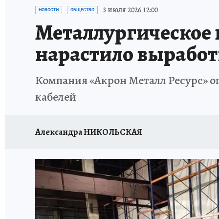
НАДЕЖНЫЕ РАБОТОДАТЕЛИ
КП-АВИА
3 июля 2026 12:00
НОВОСТИ
ОБЩЕСТВО
Металлургическое 
НОВЫЙ ГОД В САМАРЕ
КП В МАХ
#ПОМ
нарастило выработ
КУЙБЫШЕВ - ФРОНТУ
ИТОГИ ГОДА-2024
Компания «Акрон Металл Ресурс» о
ЗАПОВЕДНАЯ РОССИЯ
СЧАСТЬЕ В СЕМЬЕ
кабелей
Александра НИКОЛЬСКАЯ