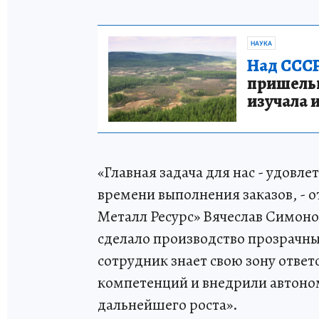
НАУКА
Над СССР
пришельце
изучала 
«Главная задача для нас - удовл
времени выполнения заказов, - 
Металл Ресурс» Вячеслав Симоно
сделало производство прозрачн
сотрудник знает свою зону отве
компетенций и внедрили автоном
дальнейшего роста».