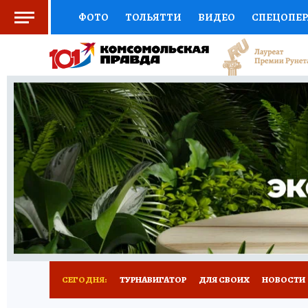
ФОТО
ТОЛЬЯТТИ
ВИДЕО
СПЕЦОПЕ
СОЦПОДДЕРЖКА
НАУКА
СПОРТ
АФ
ВЫБОР ЭКСПЕРТОВ
ДОКТОР
ФИНАНС
КНИЖНАЯ ПОЛКА
ПРОГНОЗЫ НА СПОРТ
ПРЕСС-ЦЕНТР
НЕДВИЖИМОСТЬ
ТЕЛЕ
КОЛЛЕКЦИИ КП
РЕКЛАМА
ОБЪЯВЛЕНИ
СЕГОДНЯ:
ТУРНАВИГАТОР
ДЛЯ СВОИХ
НОВОСТИ