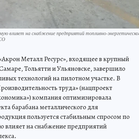
мую влияет на снабжение предприятий топливно-энергетическо
 СО
«Акрон Металл Ресурс», входящее в крупный
амаре, Тольятти и Ульяновске, завершило
ивых технологий на пилотном участке. В
роизводительность труда» (нацпроект
кономика») компания оптимизировала
кта барабана металлического для
родукция пользуется стабильным спросом по
мую влияет на снабжение предприятий
лекса.