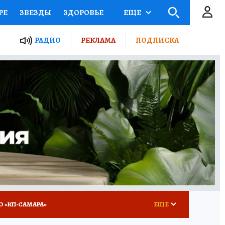
РЕ
ЗВЕЗДЫ
ЗДОРОВЬЕ
ЕЩЕ
ЫЕ ПРОЕКТЫ РОССИИ
РАДИО
РЕКЛАМА
ПОДПИСКА
КРЕТЫ
ПУТЕВОДИТЕЛЬ
 ЖЕЛЕЗА
ТУРИЗМ
ВСЕ О КП
РАДИО КП
О «КП-САМАРА»
ЕЩЕ