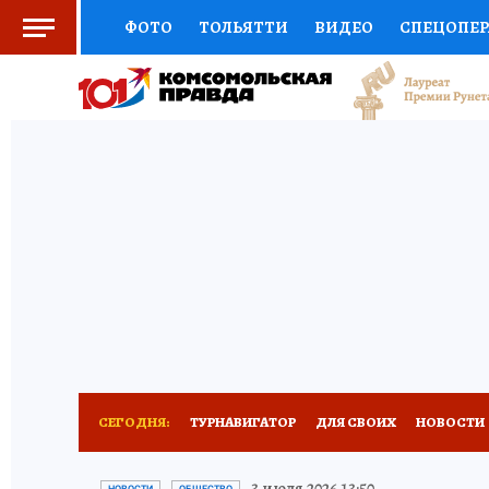
ФОТО
ТОЛЬЯТТИ
ВИДЕО
СПЕЦОПЕ
СОЦПОДДЕРЖКА
НАУКА
СПОРТ
АФ
ВЫБОР ЭКСПЕРТОВ
ДОКТОР
ФИНАНС
КНИЖНАЯ ПОЛКА
ПРОГНОЗЫ НА СПОРТ
ПРЕСС-ЦЕНТР
НЕДВИЖИМОСТЬ
ТЕЛЕ
КОЛЛЕКЦИИ КП
РЕКЛАМА
ОБЪЯВЛЕНИ
СЕГОДНЯ:
ТУРНАВИГАТОР
ДЛЯ СВОИХ
НОВОСТИ
НАДЕЖНЫЕ РАБОТОДАТЕЛИ
КП-АВИА