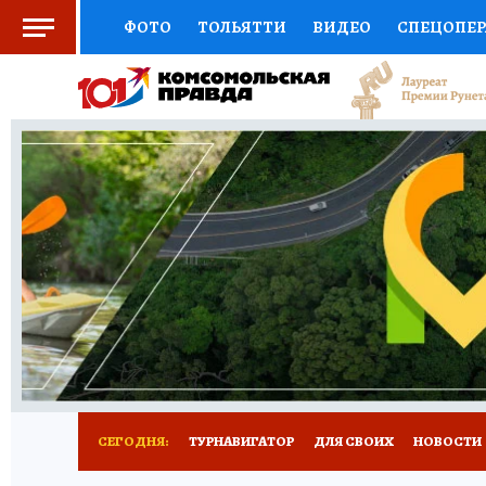
ФОТО
ТОЛЬЯТТИ
ВИДЕО
СПЕЦОПЕ
СОЦПОДДЕРЖКА
НАУКА
СПОРТ
АФ
ВЫБОР ЭКСПЕРТОВ
ДОКТОР
ФИНАНС
КНИЖНАЯ ПОЛКА
ПРОГНОЗЫ НА СПОРТ
ПРЕСС-ЦЕНТР
НЕДВИЖИМОСТЬ
ТЕЛЕ
КОЛЛЕКЦИИ КП
РЕКЛАМА
ОБЪЯВЛЕНИ
СЕГОДНЯ:
ТУРНАВИГАТОР
ДЛЯ СВОИХ
НОВОСТИ