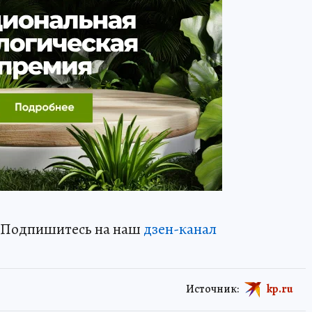
? Подпишитесь на наш
дзен-кан
ал
Источник:
kp.ru