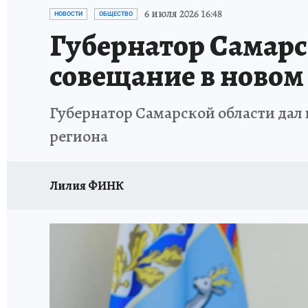
НАДЕЖНЫЕ РАБОТОДАТЕЛИ
КП-АВИА
6 июля 2026 16:48
НОВОСТИ
ОБЩЕСТВО
Губернатор Самарс
НОВЫЙ ГОД В САМАРЕ
КП В МАХ
#ПОМ
совещание в новом
КУЙБЫШЕВ - ФРОНТУ
ИТОГИ ГОДА-2024
Губернатор Самарской области дал
ЗАПОВЕДНАЯ РОССИЯ
СЧАСТЬЕ В СЕМЬЕ
региона
Лилия ФИНК