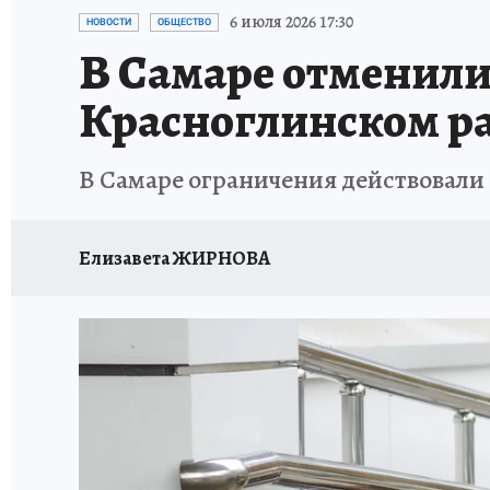
НАДЕЖНЫЕ РАБОТОДАТЕЛИ
КП-АВИА
6 июля 2026 17:30
НОВОСТИ
ОБЩЕСТВО
В Самаре отменили
НОВЫЙ ГОД В САМАРЕ
КП В МАХ
#ПОМ
Красноглинском р
КУЙБЫШЕВ - ФРОНТУ
ИТОГИ ГОДА-2024
В Самаре ограничения действовали с
ЗАПОВЕДНАЯ РОССИЯ
СЧАСТЬЕ В СЕМЬЕ
Елизавета ЖИРНОВА