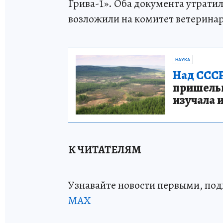
Грива-1». Оба документа утратил
возложили на комитет ветеринар
НАУКА
Над СССР
пришельце
изучала 
К ЧИТАТЕЛЯМ
Узнавайте новости первыми, по
МАХ