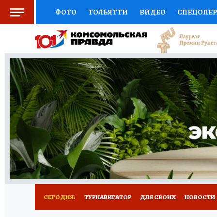
ФОТО
ТОЛЬЯТТИ
ВИДЕО
СПЕЦОПЕ
СОЦПОДДЕРЖКА
НАУКА
СПОРТ
АФ
ВЫБОР ЭКСПЕРТОВ
ДОКТОР
ФИНАНС
КНИЖНАЯ ПОЛКА
ПРОГНОЗЫ НА СПОРТ
ПРЕСС-ЦЕНТР
НЕДВИЖИМОСТЬ
ТЕЛЕ
КОЛЛЕКЦИИ КП
РЕКЛАМА
ОБЪЯВЛЕНИ
СЕГОДНЯ:
ТУРНАВИГАТОР
ДЛЯ СВОИХ
НОВОСТИ