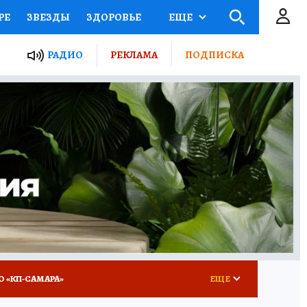
РЕ
ЗВЕЗДЫ
ЗДОРОВЬЕ
ЕЩЕ
ЫЕ ПРОЕКТЫ РОССИИ
РАДИО
РЕКЛАМА
ПОДПИСКА
КРЕТЫ
ПУТЕВОДИТЕЛЬ
 ЖЕЛЕЗА
ТУРИЗМ
ВСЕ О КП
РАДИО КП
О «КП-САМАРА»
ЕЩЕ