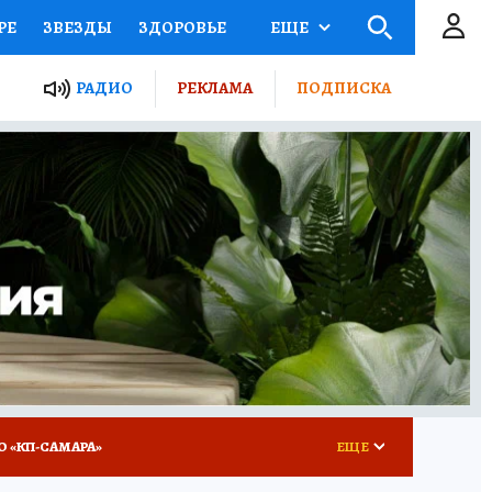
РЕ
ЗВЕЗДЫ
ЗДОРОВЬЕ
ЕЩЕ
ЫЕ ПРОЕКТЫ РОССИИ
РАДИО
РЕКЛАМА
ПОДПИСКА
КРЕТЫ
ПУТЕВОДИТЕЛЬ
 ЖЕЛЕЗА
ТУРИЗМ
ВСЕ О КП
РАДИО КП
О «КП-САМАРА»
ЕЩЕ