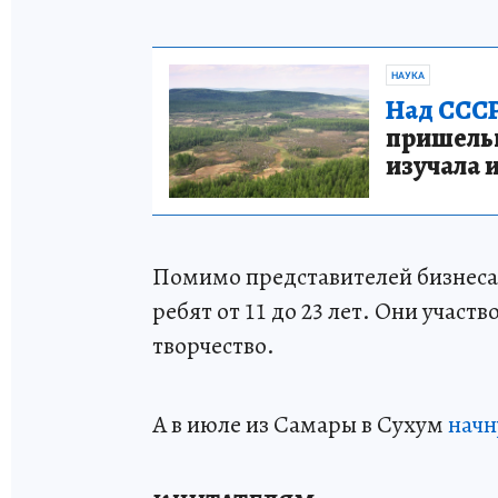
НАУКА
Над СССР
пришельце
изучала 
Помимо представителей бизнеса,
ребят от 11 до 23 лет. Они участ
творчество.
А в июле из Самары в Сухум
начн