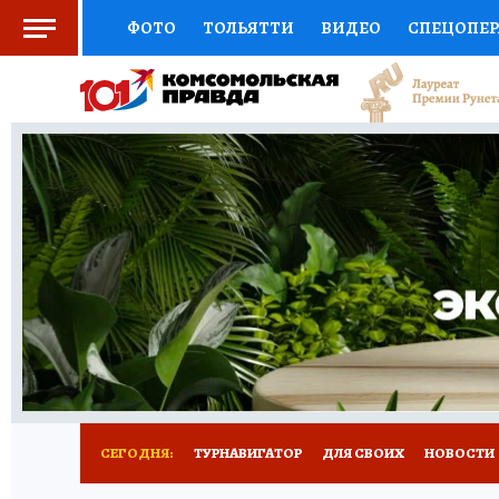
ФОТО
ТОЛЬЯТТИ
ВИДЕО
СПЕЦОПЕ
СОЦПОДДЕРЖКА
НАУКА
СПОРТ
АФ
ВЫБОР ЭКСПЕРТОВ
ДОКТОР
ФИНАНС
КНИЖНАЯ ПОЛКА
ПРОГНОЗЫ НА СПОРТ
ПРЕСС-ЦЕНТР
НЕДВИЖИМОСТЬ
ТЕЛЕ
КОЛЛЕКЦИИ КП
РЕКЛАМА
ОБЪЯВЛЕНИ
СЕГОДНЯ:
ТУРНАВИГАТОР
ДЛЯ СВОИХ
НОВОСТИ