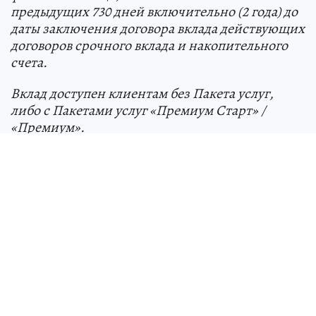
предыдущих 730 дней включительно (2 года) до
даты заключения договора вклада действующих
договоров срочного вклада и накопительного
счета.
Вклад доступен клиентам без Пакета услуг,
либо с Пакетами услуг «Премиум Старт» /
«Премиум».
**Средняя ставка по вкладу – 13,21% годовых.
Реклама. ПАО «БАНК УРАЛСИБ» (генеральная
лицензия Банка России №30 от 10.09.15)
ИНН0274062111
Erid:2W5zFHFBhTF