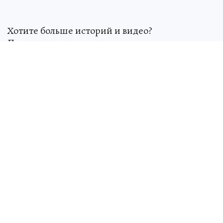
Хотите больше историй и видео?
Подпишитесь на наш
дзен-кан
ал
Источник:
kp.ru
Александра ТАЙБАТРОВА
ЧИТАЙТЕ НАС В МАХ!