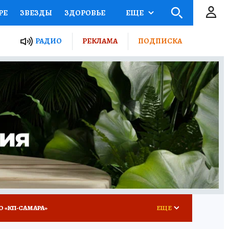
РЕ
ЗВЕЗДЫ
ЗДОРОВЬЕ
ЕЩЕ
ЫЕ ПРОЕКТЫ РОССИИ
РАДИО
РЕКЛАМА
ПОДПИСКА
КРЕТЫ
ПУТЕВОДИТЕЛЬ
 ЖЕЛЕЗА
ТУРИЗМ
ВСЕ О КП
РАДИО КП
О «КП-САМАРА»
ЕЩЕ