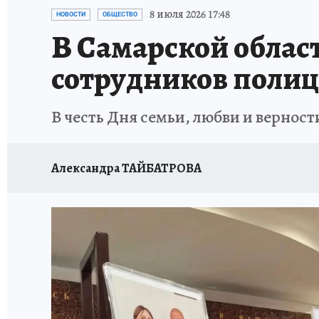
НАДЕЖНЫЕ РАБОТОДАТЕЛИ
КП-АВИА
8 июля 2026 17:48
НОВОСТИ
ОБЩЕСТВО
В Самарской облас
НОВЫЙ ГОД В САМАРЕ
КП В МАХ
#ПОМ
сотрудников поли
КУЙБЫШЕВ - ФРОНТУ
ИТОГИ ГОДА-2024
В честь Дня семьи, любви и вернос
ЗАПОВЕДНАЯ РОССИЯ
СЧАСТЬЕ В СЕМЬЕ
Александра ТАЙБАТРОВА