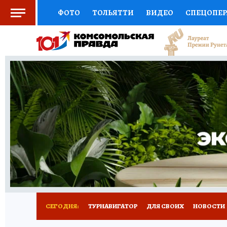
ФОТО
ТОЛЬЯТТИ
ВИДЕО
СПЕЦОПЕ
СОЦПОДДЕРЖКА
НАУКА
СПОРТ
АФ
ВЫБОР ЭКСПЕРТОВ
ДОКТОР
ФИНАНС
КНИЖНАЯ ПОЛКА
ПРОГНОЗЫ НА СПОРТ
ПРЕСС-ЦЕНТР
НЕДВИЖИМОСТЬ
ТЕЛЕ
КОЛЛЕКЦИИ КП
РЕКЛАМА
ОБЪЯВЛЕНИ
СЕГОДНЯ:
ТУРНАВИГАТОР
ДЛЯ СВОИХ
НОВОСТИ