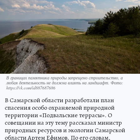
В границах памятника природы запрещено строительство, а
любая деятельность не должна влиять на ландшафт. Фото:
https://vk.com/id887687686
В Самарской области разработали план
спасения особо охраняемой природной
территории «Подвальские террасы». О
совещании на эту тему рассказал министр
природных ресурсов и экологии Самарской
области Артем Ефимов. По его словам,