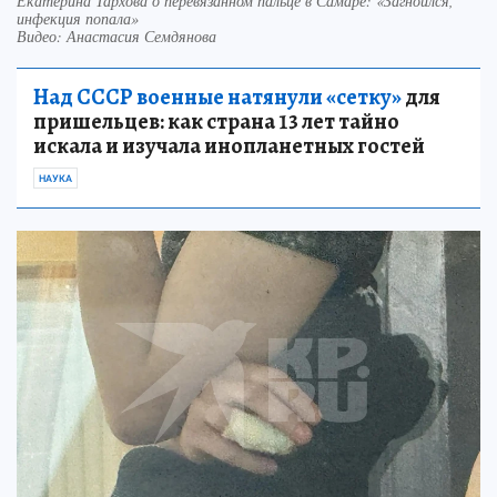
Екатерина Тархова о перевязанном пальце в Самаре: «Загноился,
инфекция попала»
Видео: Анастасия Семдянова
Над СССР военные натянули «сетку»
для
пришельцев: как страна 13 лет тайно
искала и изучала инопланетных гостей
НАУКА