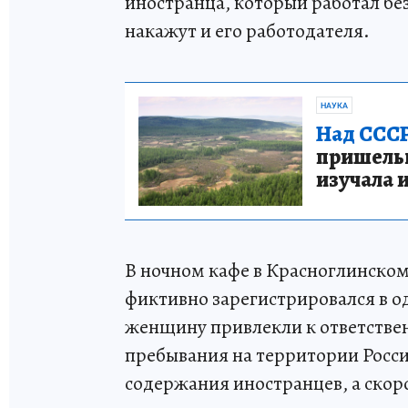
иностранца, который работал без
накажут и его работодателя.
НАУКА
Над СССР
пришельце
изучала 
В ночном кафе в Красноглинско
фиктивно зарегистрировался в о
женщину привлекли к ответствен
пребывания на территории Росси
содержания иностранцев, а скор