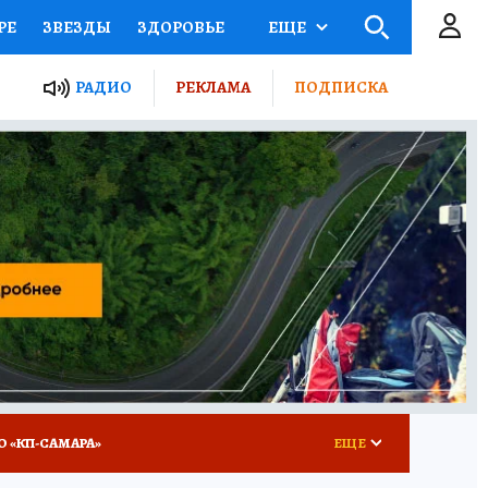
РЕ
ЗВЕЗДЫ
ЗДОРОВЬЕ
ЕЩЕ
ЫЕ ПРОЕКТЫ РОССИИ
РАДИО
РЕКЛАМА
ПОДПИСКА
КРЕТЫ
ПУТЕВОДИТЕЛЬ
 ЖЕЛЕЗА
ТУРИЗМ
ВСЕ О КП
РАДИО КП
О «КП-САМАРА»
ЕЩЕ