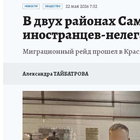
НАДЕЖНЫЕ РАБОТОДАТЕЛИ
КП-АВИА
22 мая 2026 7:32
НОВОСТИ
ОБЩЕСТВО
В двух районах Са
НОВЫЙ ГОД В САМАРЕ
КП В МАХ
#ПОМ
иностранцев-нелег
КУЙБЫШЕВ - ФРОНТУ
ИТОГИ ГОДА-2024
Миграционный рейд прошел в Крас
ЗАПОВЕДНАЯ РОССИЯ
СЧАСТЬЕ В СЕМЬЕ
Александра ТАЙБАТРОВА