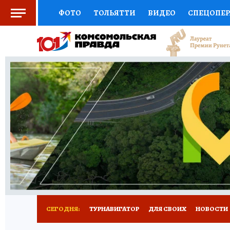
ФОТО
ТОЛЬЯТТИ
ВИДЕО
СПЕЦОПЕ
СОЦПОДДЕРЖКА
НАУКА
СПОРТ
АФ
ВЫБОР ЭКСПЕРТОВ
ДОКТОР
ФИНАНС
КНИЖНАЯ ПОЛКА
ПРОГНОЗЫ НА СПОРТ
ПРЕСС-ЦЕНТР
НЕДВИЖИМОСТЬ
ТЕЛЕ
КОЛЛЕКЦИИ КП
РЕКЛАМА
ОБЪЯВЛЕНИ
СЕГОДНЯ:
ТУРНАВИГАТОР
ДЛЯ СВОИХ
НОВОСТИ