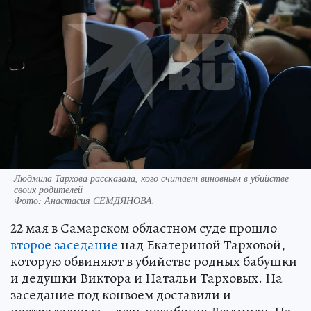
Людмила Тархова рассказала, кого считает виновным в убийстве
своих родителей
Фото:
Анастасия СЕМДЯНОВА.
22 мая в Самарском областном суде прошло
второе заседание
над Екатериной Тарховой,
которую обвиняют в убийстве родных бабушки
и дедушки Виктора и Натальи Тарховых. На
заседание под конвоем доставили и