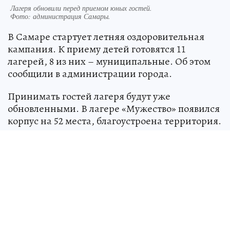
Лагеря обновили перед приемом юных гостей.
Фото:
администрация Самары.
В Самаре стартует летняя оздоровительная
кампания. К приему детей готовятся 11
лагерей, 8 из них – муниципальные. Об этом
сообщили в администрации города.
Принимать гостей лагеря будут уже
обновленными. В лагере «Мужество» появился
корпус на 52 места, благоустроена территория.
Здесь также можно отдохнуть в палатках. В
лагере «Авангард-Самара» построили корпус
на 9 мест с удобствами, в «Заре» полностью
реконструировали пищеблок. В «Золотой
рыбке» уложили новый асфальт,
отремонтировали полы в холле, душевые. В
«Олимпе» появились 2 сантехнических
модуля, отремонтировали корпуса, медпункт,