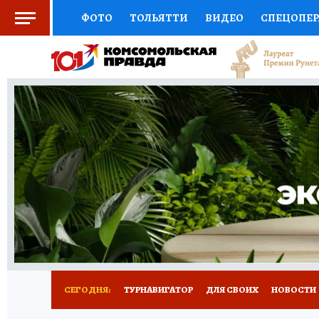
ФОТО
ТОЛЬЯТТИ
ВИДЕО
СПЕЦОПЕ
СОЦПОДДЕРЖКА
НАУКА
СПОРТ
АФ
ВЫБОР ЭКСПЕРТОВ
ДОКТОР
ФИНАНС
КНИЖНАЯ ПОЛКА
ПРОГНОЗЫ НА СПОРТ
ПРЕСС-ЦЕНТР
НЕДВИЖИМОСТЬ
ТЕЛЕ
КОЛЛЕКЦИИ КП
РЕКЛАМА
ОБЪЯВЛЕНИ
СЕГОДНЯ:
ТУРНАВИГАТОР
ДЛЯ СВОИХ
НОВОСТИ