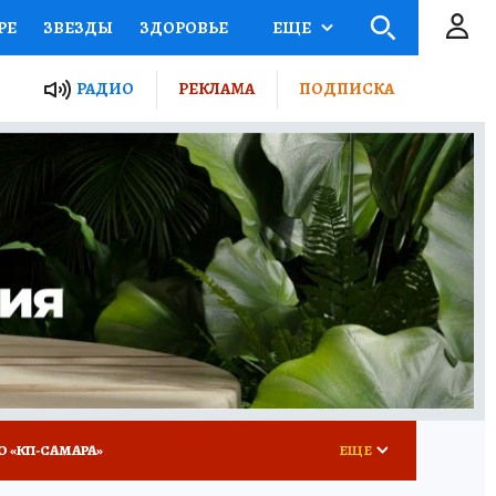
РЕ
ЗВЕЗДЫ
ЗДОРОВЬЕ
ЕЩЕ
ЫЕ ПРОЕКТЫ РОССИИ
РАДИО
РЕКЛАМА
ПОДПИСКА
КРЕТЫ
ПУТЕВОДИТЕЛЬ
 ЖЕЛЕЗА
ТУРИЗМ
ВСЕ О КП
РАДИО КП
О «КП-САМАРА»
ЕЩЕ