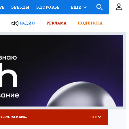
РЕ
ЗВЕЗДЫ
ЗДОРОВЬЕ
ЕЩЕ
ЫЕ ПРОЕКТЫ РОССИИ
РАДИО
РЕКЛАМА
ПОДПИСКА
КРЕТЫ
ПУТЕВОДИТЕЛЬ
 ЖЕЛЕЗА
ТУРИЗМ
ВСЕ О КП
РАДИО КП
О «КП-САМАРА»
ЕЩЕ