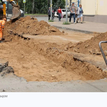
льцом