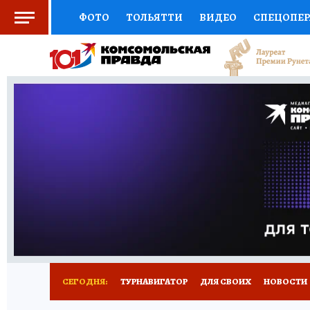
ФОТО
ТОЛЬЯТТИ
ВИДЕО
СПЕЦОПЕ
СОЦПОДДЕРЖКА
НАУКА
СПОРТ
АФ
ВЫБОР ЭКСПЕРТОВ
ДОКТОР
ФИНАНС
КНИЖНАЯ ПОЛКА
ПРОГНОЗЫ НА СПОРТ
ПРЕСС-ЦЕНТР
НЕДВИЖИМОСТЬ
ТЕЛЕ
КОЛЛЕКЦИИ КП
РЕКЛАМА
ОБЪЯВЛЕНИ
СЕГОДНЯ:
ТУРНАВИГАТОР
ДЛЯ СВОИХ
НОВОСТИ