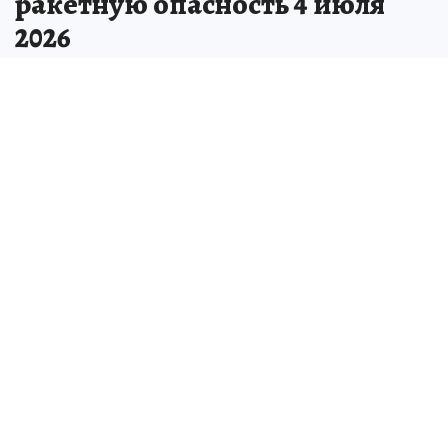
ракетную опасность 4 июля
2026
Жителей просят укрыться в помещении
без окон - это обязательное действие при
ракетной опасности в Самарской области