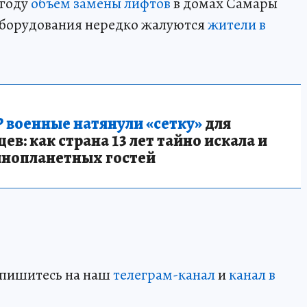
 году
объем замены лифтов
в домах Самары
 оборудования нередко жалуются
жители в
 военные натянули «сетку»
для
в: как страна 13 лет тайно искала и
инопланетных гостей
дпишитесь на наш
телеграм-канал
и
канал в