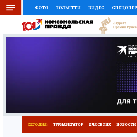
ФОТО
ТОЛЬЯТТИ
ВИДЕО
СПЕЦОПЕ
СОЦПОДДЕРЖКА
НАУКА
СПОРТ
АФ
ВЫБОР ЭКСПЕРТОВ
ДОКТОР
ФИНАНС
КНИЖНАЯ ПОЛКА
ПРОГНОЗЫ НА СПОРТ
ПРЕСС-ЦЕНТР
НЕДВИЖИМОСТЬ
ТЕЛЕ
КОЛЛЕКЦИИ КП
РЕКЛАМА
ОБЪЯВЛЕНИ
СЕГОДНЯ:
ТУРНАВИГАТОР
ДЛЯ СВОИХ
НОВОСТИ