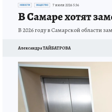
НАДЕЖНЫЕ РАБОТОДАТЕЛИ
КП-АВИА
7 июля 2026 5:36
НОВОСТИ
ОБЩЕСТВО
В Самаре хотят зам
НОВЫЙ ГОД В САМАРЕ
КП В МАХ
#ПОМ
В 2026 году в Самарской области за
КУЙБЫШЕВ - ФРОНТУ
ИТОГИ ГОДА-2024
ЗАПОВЕДНАЯ РОССИЯ
СЧАСТЬЕ В СЕМЬЕ
Александра ТАЙБАТРОВА