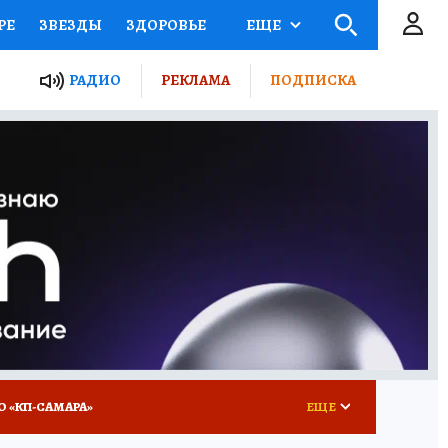
РЕ
ЗВЕЗДЫ
ЗДОРОВЬЕ
ЕЩЕ
ЫЕ ПРОЕКТЫ РОССИИ
РАДИО
РЕКЛАМА
ПОДПИСКА
КРЕТЫ
ПУТЕВОДИТЕЛЬ
 ЖЕЛЕЗА
ТУРИЗМ
ВСЕ О КП
РАДИО КП
О «КП-САМАРА»
ЕЩЕ