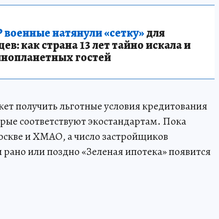
 военные натянули «сетку»
для
в: как страна 13 лет тайно искала и
инопланетных гостей
ет получить льготные условия кредитования
орые соответствуют экостандартам. Пока
оскве и ХМАО, а число застройщиков
и рано или поздно «Зеленая ипотека» появится