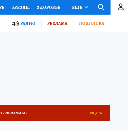
РЕ
ЗВЕЗДЫ
ЗДОРОВЬЕ
ЕЩЕ
ЫЕ ПРОЕКТЫ РОССИИ
РАДИО
РЕКЛАМА
ПОДПИСКА
КРЕТЫ
ПУТЕВОДИТЕЛЬ
 ЖЕЛЕЗА
ТУРИЗМ
ВСЕ О КП
РАДИО КП
О «КП-САМАРА»
ЕЩЕ
КА ГОДА-2025
ВРАЧ ГОДА-2025