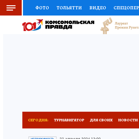
ФОТО
ТОЛЬЯТТИ
ВИДЕО
СПЕЦОПЕ
СОЦПОДДЕРЖКА
НАУКА
СПОРТ
АФ
ВЫБОР ЭКСПЕРТОВ
ДОКТОР
ФИНАНС
КНИЖНАЯ ПОЛКА
ПРОГНОЗЫ НА СПОРТ
ПРЕСС-ЦЕНТР
НЕДВИЖИМОСТЬ
ТЕЛЕ
КОЛЛЕКЦИИ КП
РЕКЛАМА
ОБЪЯВЛЕНИ
СЕГОДНЯ:
ТУРНАВИГАТОР
ДЛЯ СВОИХ
НОВОСТИ
НАДЕЖНЫЕ РАБОТОДАТЕЛИ
КП-АВИА