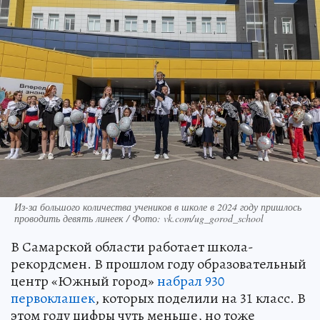
Из-за большого количества учеников в школе в 2024 году пришлось
проводить девять линеек / Фото: vk.com/ug_gorod_school
В Самарской области работает школа-
рекордсмен. В прошлом году образовательный
центр «Южный город»
набрал 930
первоклашек
, которых поделили на 31 класс. В
этом году цифры чуть меньше, но тоже