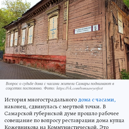
Вопрос о судьбе дома с часами жители Самары поднимают в
соцсетях постоянно. Фото: https://vk.com/tomsawyerfest
История многострадального
дома с часами,
наконец, сдвинулась с мертвой точки. В
Самарской губернской думе прошло рабочее
совещание по вопросу реставрации дома купца
Кожевникова на Коммунистической. Это