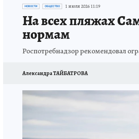
НАДЕЖНЫЕ РАБОТОДАТЕЛИ
КП-АВИА
1 июля 2026 11:19
НОВОСТИ
ОБЩЕСТВО
На всех пляжах Са
НОВЫЙ ГОД В САМАРЕ
КП В МАХ
#ПОМ
нормам
КУЙБЫШЕВ - ФРОНТУ
ИТОГИ ГОДА-2024
Роспотребнадзор рекомендовал огр
ЗАПОВЕДНАЯ РОССИЯ
СЧАСТЬЕ В СЕМЬЕ
Александра ТАЙБАТРОВА