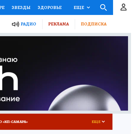
РЕ
ЗВЕЗДЫ
ЗДОРОВЬЕ
ЕЩЕ
ЫЕ ПРОЕКТЫ РОССИИ
РАДИО
РЕКЛАМА
ПОДПИСКА
КРЕТЫ
ПУТЕВОДИТЕЛЬ
 ЖЕЛЕЗА
ТУРИЗМ
ВСЕ О КП
РАДИО КП
О «КП-САМАРА»
ЕЩЕ