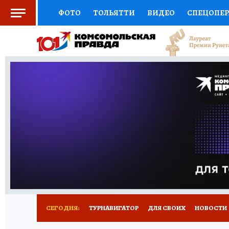
ФОТО
ТОЛЬЯТТИ
ВИДЕО
СПЕЦОПЕ
СОЦПОДДЕРЖКА
НАУКА
СПОРТ
АФ
ВЫБОР ЭКСПЕРТОВ
ДОКТОР
ФИНАНС
КНИЖНАЯ ПОЛКА
ПРОГНОЗЫ НА СПОРТ
ПРЕСС-ЦЕНТР
НЕДВИЖИМОСТЬ
ТЕЛЕ
КОЛЛЕКЦИИ КП
РЕКЛАМА
ОБЪЯВЛЕНИ
СЕГОДНЯ:
ТУРНАВИГАТОР
ДЛЯ СВОИХ
НОВОСТИ