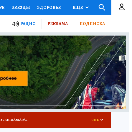
РЕ
ЗВЕЗДЫ
ЗДОРОВЬЕ
ЕЩЕ
ЫЕ ПРОЕКТЫ РОССИИ
РАДИО
РЕКЛАМА
ПОДПИСКА
КРЕТЫ
ПУТЕВОДИТЕЛЬ
 ЖЕЛЕЗА
ТУРИЗМ
ВСЕ О КП
РАДИО КП
О «КП-САМАРА»
ЕЩЕ