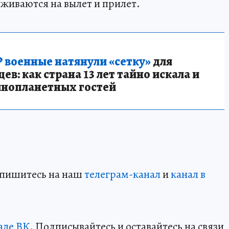
рживаются на вылет и прилет.
 военные натянули «сетку»
для
в: как страна 13 лет тайно искала и
инопланетных гостей
дпишитесь на наш
телеграм-канал
и
канал в
але ВК
. Подписывайтесь и оставайтесь на связи