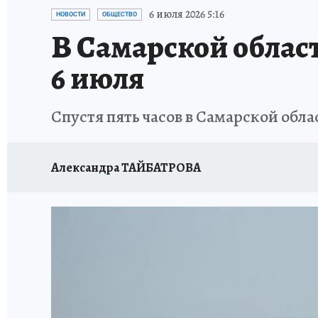
НАДЕЖНЫЕ РАБОТОДАТЕЛИ
КП-АВИА
6 июля 2026 5:16
НОВОСТИ
ОБЩЕСТВО
В Самарской облас
НОВЫЙ ГОД В САМАРЕ
КП В МАХ
#ПОМ
6 июля
КУЙБЫШЕВ - ФРОНТУ
ИТОГИ ГОДА-2024
Спустя пять часов в Самарской обл
ЗАПОВЕДНАЯ РОССИЯ
СЧАСТЬЕ В СЕМЬЕ
Александра ТАЙБАТРОВА