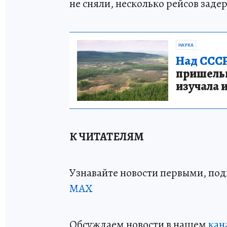
не сняли, несколько рейсов заде
НАУКА
Над СССР
пришельце
изучала 
К ЧИТАТЕЛЯМ
Узнавайте новости первыми, по
МАХ
Обсуждаем новости в нашем
кан