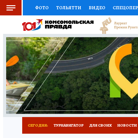
ФОТО
ТОЛЬЯТТИ
ВИДЕО
СПЕЦОПЕ
СОЦПОДДЕРЖКА
НАУКА
СПОРТ
АФ
ВЫБОР ЭКСПЕРТОВ
ДОКТОР
ФИНАНС
КНИЖНАЯ ПОЛКА
ПРОГНОЗЫ НА СПОРТ
ПРЕСС-ЦЕНТР
НЕДВИЖИМОСТЬ
ТЕЛЕ
КОЛЛЕКЦИИ КП
РЕКЛАМА
ОБЪЯВЛЕНИ
СЕГОДНЯ:
ТУРНАВИГАТОР
ДЛЯ СВОИХ
НОВОСТИ