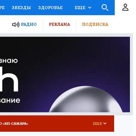
РЕ
ЗВЕЗДЫ
ЗДОРОВЬЕ
ЕЩЕ
ЫЕ ПРОЕКТЫ РОССИИ
РАДИО
РЕКЛАМА
ПОДПИСКА
КРЕТЫ
ПУТЕВОДИТЕЛЬ
 ЖЕЛЕЗА
ТУРИЗМ
ВСЕ О КП
РАДИО КП
О «КП-САМАРА»
ЕЩЕ