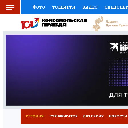
ФОТО
ТОЛЬЯТТИ
ВИДЕО
СПЕЦОПЕ
СОЦПОДДЕРЖКА
НАУКА
СПОРТ
АФ
ВЫБОР ЭКСПЕРТОВ
ДОКТОР
ФИНАНС
КНИЖНАЯ ПОЛКА
ПРОГНОЗЫ НА СПОРТ
ПРЕСС-ЦЕНТР
НЕДВИЖИМОСТЬ
ТЕЛЕ
КОЛЛЕКЦИИ КП
РЕКЛАМА
ОБЪЯВЛЕНИ
СЕГОДНЯ:
ТУРНАВИГАТОР
ДЛЯ СВОИХ
НОВОСТИ