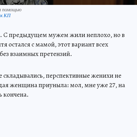
а помощью
нк КП
м. С предыдущем мужем жили неплохо, но в
тя остался с мамой, этот вариант всех
без взаимных претензий.
е складывались, перспективные женихи не
дая женщина приуныла: мол, мне уже 27, на
ь кончена.