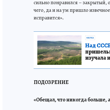
сильно понравился – закрытый, о
чего, да и на ум пришло извечно
исправится».
НАУКА
Над СССР
пришельце
изучала 
ПОДОЗРЕНИЕ
«Обещал, что никогда больше, а