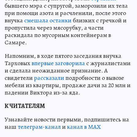
бывшего мэра с супругой, заморозили их тела
при помощи азота и расчленили, после этого
внучка
смешала останки
близких с гречкой и
пропустила через мясорубку, а части
раскидала по мусорным контейнерам в
Самаре.
Напомним, в ходе пятого заседания внучка
Тарховых
впервые заговорила
с журналистами
и сделала неожиданное признание. А
свидетели
рассказали
подробности о вывозе
мебели из квартиры, продаже дачи за 20 млн и
падении Виктора из-за яда.
К ЧИТАТЕЛЯМ
Узнавайте новости первыми, подпишитесь на
наш
телеграм-канал
и
канал в МАХ