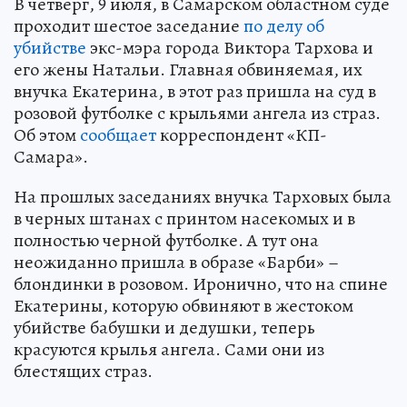
В четверг, 9 июля, в Самарском областном суде
проходит шестое заседание
по делу об
убийстве
экс-мэра города Виктора Тархова и
его жены Натальи. Главная обвиняемая, их
внучка Екатерина, в этот раз пришла на суд в
розовой футболке с крыльями ангела из страз.
Об этом
сообщает
корреспондент «КП-
Самара».
На прошлых заседаниях внучка Тарховых была
в черных штанах с принтом насекомых и в
полностью черной футболке. А тут она
неожиданно пришла в образе «Барби» –
блондинки в розовом. Иронично, что на спине
Екатерины, которую обвиняют в жестоком
убийстве бабушки и дедушки, теперь
красуются крылья ангела. Сами они из
блестящих страз.