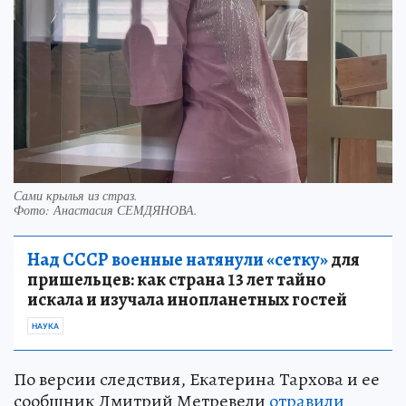
Сами крылья из страз.
Фото:
Анастасия СЕМДЯНОВА.
Над СССР военные натянули «сетку»
для
пришельцев: как страна 13 лет тайно
искала и изучала инопланетных гостей
НАУКА
По версии следствия, Екатерина Тархова и ее
сообщник Дмитрий Метревели
отравили