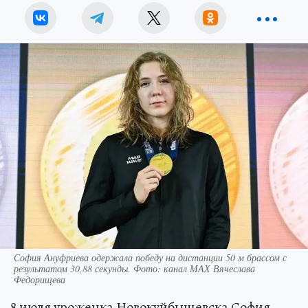
София Ануфриева одержала победу на дистанции 50 м брассом с
результатом 30,88 секунды. Фото: канал МАХ Вячеслава
Федорищева
8 июля уроженка Новокуйбышевска София