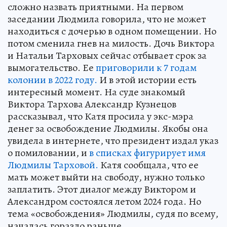
сложно назвать приятными. На первом
заседании Людмила говорила, что не может
находиться с дочерью в одном помещении. Но
потом сменила гнев на милость. Дочь Виктора
и Натальи Тарховых сейчас отбывает срок за
вымогательство. Ее
приговорили к 7 годам
колонии в 2022 году.
И в этой истории есть
интересный момент. На суде знакомый
Виктора Тархова Александр Кузнецов
рассказывал, что Катя просила у экс-мэра
денег за освобождение Людмилы. Якобы она
увидела в интернете, что президент издал указ
о помиловании, и
в списках фигурирует имя
Людмилы Тарховой.
Катя сообщала, что ее
мать может выйти на свободу, нужно только
заплатить. Этот диалог между Виктором и
Александром состоялся летом 2024 года. Но
тема «освобождения» Людмилы, судя по всему,
началась гораздо раньше.