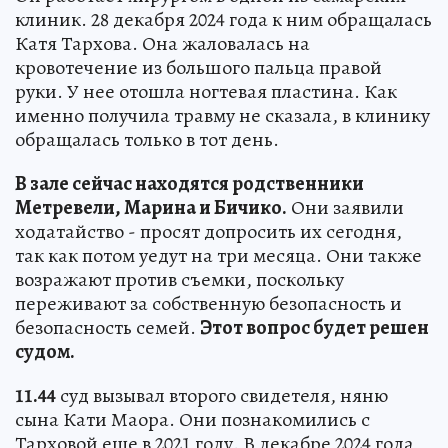
клиник. 28 декабря 2024 года к ним обращалась
Катя Тархова. Она жаловалась на
кровотечение из большого пальца правой
руки. У нее отошла ногтевая пластина. Как
именно получила травму не сказала, в клинику
обращалась только в тот день.
В зале сейчас находятся родственники
Метревели, Марина и Бичико.
Они заявили
ходатайство - просят допросить их сегодня,
так как потом уедут на три месяца. Они также
возражают против съемки, поскольку
переживают за собственную безопасность и
безопасность семей.
Этот вопрос будет решен
судом.
11.44
суд вызывал второго свидетеля, няню
сына Кати Маора. Они познакомились с
Тарховой еще в 2021 году. В декабре 2024 года